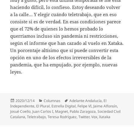
muy a gusto, pero esta última temporada se me está
haciendo difícil, lo confieso. Estoy deseando volver
a la calle… Y elegir cuándo teletrabajo, que en eso
consiste si es de verdad. En esas condiciones parece
que el 72% de quienes lo hemos probado lo
querríamos incluso sin pandemia ni restricciones,
según el informe que han cazado al vuelo en Xataka.
Un porcentaje altísimo que sí puede convertir esta
opción en uno de los efectos irreversibles de la
pandemia, que ha empujado, por ejemplo, nuevas
leyes.
Publicado
Categorías
Etiquetas
2020/12/14
Columnas
Adelante Andalucía
,
El
el
Independiente
,
El Plural
,
Estrella Digital
,
Felipe VI
,
Jaime Alfonsín
,
Josué Coello
,
Juan Carlos I
,
Magnet
,
Pablo Zaragoza
,
Sociedad Civil
Catalana
,
Teletrabajo
,
Teresa Rodríguez
,
Twitter
,
Vox
,
Xataka