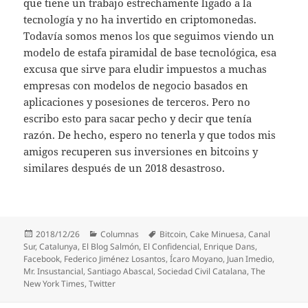
que tiene un trabajo estrechamente ligado a la
tecnología y no ha invertido en criptomonedas.
Todavía somos menos los que seguimos viendo un
modelo de estafa piramidal de base tecnológica, esa
excusa que sirve para eludir impuestos a muchas
empresas con modelos de negocio basados en
aplicaciones y posesiones de terceros. Pero no
escribo esto para sacar pecho y decir que tenía
razón. De hecho, espero no tenerla y que todos mis
amigos recuperen sus inversiones en bitcoins y
similares después de un 2018 desastroso.
Publicado
Categorías
Etiquetas
2018/12/26
Columnas
Bitcoin
,
Cake Minuesa
,
Canal
el
Sur
,
Catalunya
,
El Blog Salmón
,
El Confidencial
,
Enrique Dans
,
Facebook
,
Federico Jiménez Losantos
,
Ícaro Moyano
,
Juan Imedio
,
Mr. Insustancial
,
Santiago Abascal
,
Sociedad Civil Catalana
,
The
New York Times
,
Twitter