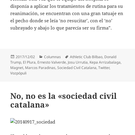
disponía a aplicar los tratamientos de rutina para su
reanimación, se encuentran con una gran tatuaje en
el pecho donde se leía ‘no resucitar’, con el ‘no’
subrayado y abajo lo que parecía ser su firma”.
Publicado
Categorías
Etiquetas
2017/12/02
Columnas
Athletic Club Bilbao
,
Donald
el
Trump
,
El Plura
,
Ernesto Valverde
,
Josu Urrutia
,
Kepa Arrizabalaga
,
Magnet
,
Marcos Paradinas
,
Sociedad Civil Catalana
,
Twitter
,
Vozpópuli
No, no es la «sociedad civil
catalana»