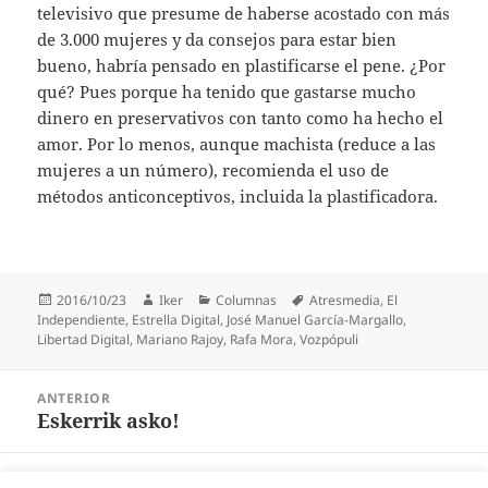
televisivo que presume de haberse acostado con más
de 3.000 mujeres y da consejos para estar bien
bueno, habría pensado en plastificarse el pene. ¿Por
qué? Pues porque ha tenido que gastarse mucho
dinero en preservativos con tanto como ha hecho el
amor. Por lo menos, aunque machista (reduce a las
mujeres a un número), recomienda el uso de
métodos anticonceptivos, incluida la plastificadora.
Publicado
Autor
Categorías
Etiquetas
2016/10/23
Iker
Columnas
Atresmedia
,
El
el
Independiente
,
Estrella Digital
,
José Manuel García-Margallo
,
Libertad Digital
,
Mariano Rajoy
,
Rafa Mora
,
Vozpópuli
Navegación
ANTERIOR
de
Eskerrik asko!
Entrada
entradas
anterior:
SIGUIENTE