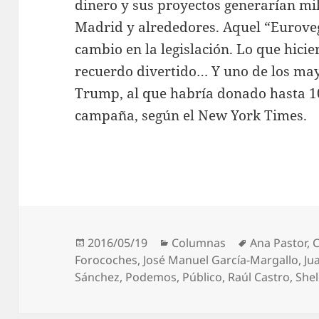
dinero y sus proyectos generarían mil
Madrid y alrededores. Aquel “Eurove
cambio en la legislación. Lo que hicie
recuerdo divertido… Y uno de los ma
Trump, al que habría donado hasta 1
campaña, según el New York Times.
Publicado
Categorías
Etiquetas
2016/05/19
Columnas
Ana Pastor
,
el
Forocoches
,
José Manuel García-Margallo
,
Ju
Sánchez
,
Podemos
,
Público
,
Raúl Castro
,
She