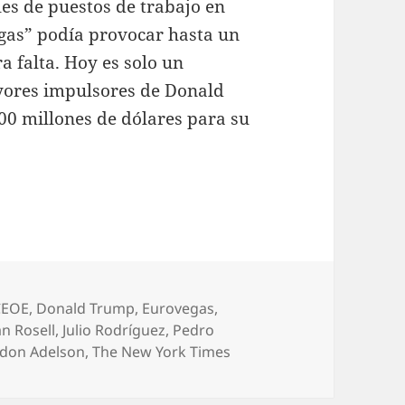
es de puestos de trabajo en
gas” podía provocar hasta un
ra falta. Hoy es solo un
yores impulsores de Donald
00 millones de dólares para su
CEOE
,
Donald Trump
,
Eurovegas
,
an Rosell
,
Julio Rodríguez
,
Pedro
ldon Adelson
,
The New York Times