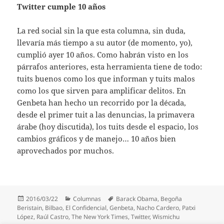
Twitter cumple 10 años
La red social sin la que esta columna, sin duda,
llevaría más tiempo a su autor (de momento, yo),
cumplió ayer 10 años. Como habrán visto en los
párrafos anteriores, esta herramienta tiene de todo:
tuits buenos como los que informan y tuits malos
como los que sirven para amplificar delitos. En
Genbeta han hecho un recorrido por la década,
desde el primer tuit a las denuncias, la primavera
árabe (hoy discutida), los tuits desde el espacio, los
cambios gráficos y de manejo… 10 años bien
aprovechados por muchos.
Publicado
Categorías
Etiquetas
2016/03/22
Columnas
Barack Obama
,
Begoña
el
Beristain
,
Bilbao
,
El Confidencial
,
Genbeta
,
Nacho Cardero
,
Patxi
López
,
Raúl Castro
,
The New York Times
,
Twitter
,
Wismichu