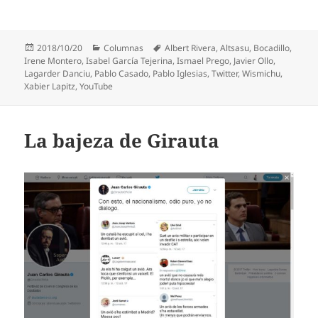
Publicado
Categorías
Etiquetas
2018/10/20
Columnas
Albert Rivera
,
Altsasu
,
Bocadillo
,
el
Irene Montero
,
Isabel García Tejerina
,
Ismael Prego
,
Javier Ollo
,
Lagarder Danciu
,
Pablo Casado
,
Pablo Iglesias
,
Twitter
,
Wismichu
,
Xabier Lapitz
,
YouTube
La bajeza de Girauta