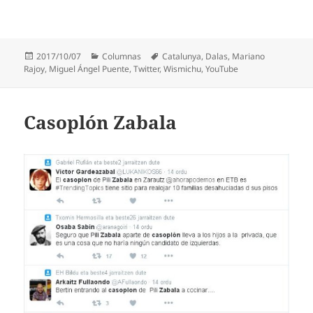
Publicado
Categorías
Etiquetas
2017/10/07
Columnas
Catalunya
,
Dalas
,
Mariano
el
Rajoy
,
Miguel Ángel Puente
,
Twitter
,
Wismichu
,
YouTube
Casoplón Zabala