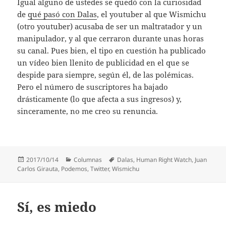
Igual alguno de ustedes se quedó con la curiosidad
de
qué pasó con Dalas
, el youtuber al que Wismichu
(otro youtuber) acusaba de ser un maltratador y un
manipulador, y al que cerraron durante unas horas
su canal. Pues bien, el tipo en cuestión ha publicado
un vídeo bien llenito de publicidad en el que se
despide para siempre, según él, de las polémicas.
Pero el número de suscriptores ha bajado
drásticamente (lo que afecta a sus ingresos) y,
sinceramente, no me creo su renuncia.
Publicado
Categorías
Etiquetas
2017/10/14
Columnas
Dalas
,
Human Right Watch
,
Juan
el
Carlos Girauta
,
Podemos
,
Twitter
,
Wismichu
Sí, es miedo