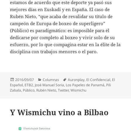
estamos de acuerdo que este deporte ya pasó sus
mejores días en Euskadi y en España. El caso de
Rubén Nieto, “que acaba de revalidar su título de
campeón de Europa de boxeo de superligero”
(Público) es paradigmático: es imposible para él
dedicarse por completo al boxeo y vivir solo de su
esfuerzo, por lo que compagina estar en la élite de la
disciplina con trabajos menores o el paro.
Publicado
Categorías
Etiquetas
2016/09/07
Columnas
Auronplay
,
El Confidencial
,
El
el
Español
,
ETB2
,
José Manuel Soria
,
Los Papeles de Panamá
,
Pili
Zabala
,
Público
,
Rubén Nieto
,
Twitter
,
Wismichu
Y Wismichu vino a Bilbao