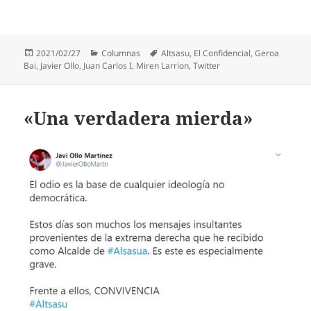
Publicado
Categorías
Etiquetas
2021/02/27
Columnas
Altsasu
,
El Confidencial
,
Geroa
el
Bai
,
Javier Ollo
,
Juan Carlos I
,
Miren Larrion
,
Twitter
«Una verdadera mierda»