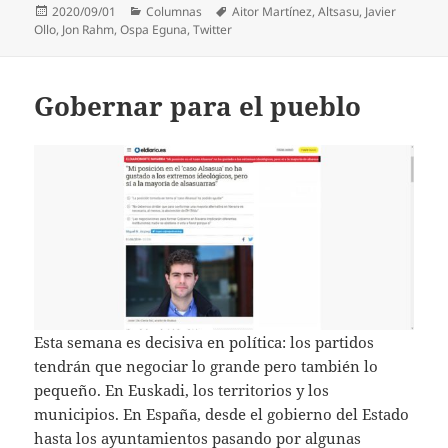
Publicado
Categorías
Etiquetas
2020/09/01
Columnas
Aitor Martínez
,
Altsasu
,
Javier
el
Ollo
,
Jon Rahm
,
Ospa Eguna
,
Twitter
Gobernar para el pueblo
Esta semana es decisiva en política: los partidos
tendrán que negociar lo grande pero también lo
pequeño. En Euskadi, los territorios y los
municipios. En España, desde el gobierno del Estado
hasta los ayuntamientos pasando por algunas