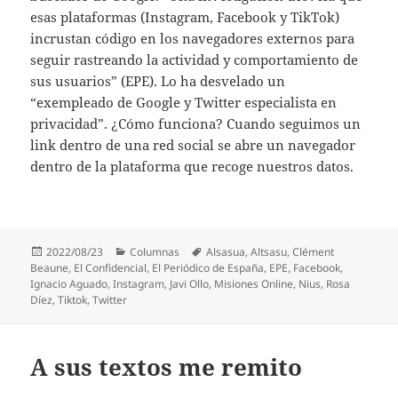
esas plataformas (Instagram, Facebook y TikTok)
incrustan código en los navegadores externos para
seguir rastreando la actividad y comportamiento de
sus usuarios” (EPE). Lo ha desvelado un
“exempleado de Google y Twitter especialista en
privacidad”. ¿Cómo funciona? Cuando seguimos un
link dentro de una red social se abre un navegador
dentro de la plataforma que recoge nuestros datos.
Publicado
Categorías
Etiquetas
2022/08/23
Columnas
Alsasua
,
Altsasu
,
Clément
el
Beaune
,
El Confidencial
,
El Periódico de España
,
EPE
,
Facebook
,
Ignacio Aguado
,
Instagram
,
Javi Ollo
,
Misiones Online
,
Nius
,
Rosa
Díez
,
Tiktok
,
Twitter
A sus textos me remito