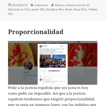
Publicado
Categorías
Etiquetas
2019/06/10
Columnas
Altsasu
,
Antonio Cartier
,
El
el
Nacional
,
Iu Forn
,
Javier Ollo
,
Kanghua Ren
,
Reset
,
Rosa Díez
,
Twitter
,
Vox
Proporcionalidad
Pedir a la justicia española que sea justa es hoy
como pedir un imposible. Así que a la justicia
española tendremos que exigirle proporcionalidad,
que ya sería un inmenso logro: con los indultos que