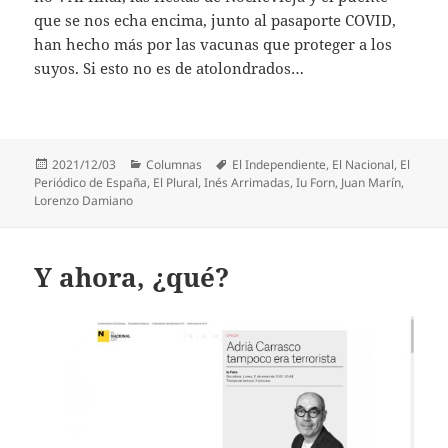
que se nos echa encima, junto al pasaporte COVID,
han hecho más por las vacunas que proteger a los
suyos. Si esto no es de atolondrados…
Publicado
Categorías
Etiquetas
2021/12/03
Columnas
El Independiente
,
El Nacional
,
El
el
Periódico de España
,
El Plural
,
Inés Arrimadas
,
Iu Forn
,
Juan Marín
,
Lorenzo Damiano
Y ahora, ¿qué?