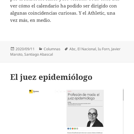
ver cómo el calendario ha podido ser dirigido con
algunas coincidencias curiosas. Y el Athletic, una
vez más, en medio.
Publicado
Categorías
Etiquetas
2020/09/11
Columnas
Abc
,
El Nacional
,
Iu Forn
,
Javier
el
Maroto
,
Santiago Abascal
El juez epidemiólogo