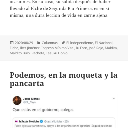
ocasiones. En su caso, su salida después de haber
llevado al Elche de Segunda B a Primera, es en sí
misma, una dura lección de vida en carne ajena.
Publicado
Categorías
Etiquetas
2020/08/29
Columnas
El Independiente
,
El Nacional
,
el
Elche
,
Iker Jiménez
,
Ingreso Mínimo Vital
,
Iu Forn
,
José Rojo
,
Maldita
,
Maldito Bulo
,
Pacheta
,
Tasuku Honjo
Podemos, en la moqueta y la
pancarta