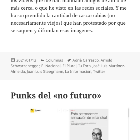
los vídeos que me han mandado amigos de allí o de
más cerca, o que he visto en las redes sociales. Y me
ha sorprendido la cantidad de cascarrabias (no
necesariamente viejos) que han protestado por que
se saquen y difundan esas imágenes.
Publicado
Categorías
Etiquetas
2021/01/13
Columnas
Adrià Carrasco
,
Arnold
el
Schwarzenegger
,
El Nacional
,
El Plural
,
Iu Forn
,
José Luis Martínez-
Almeida
,
Juan Luis Steegmann
,
La Información
,
Twitter
Punks del «no futuro»