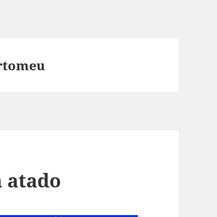
artomeu
n atado