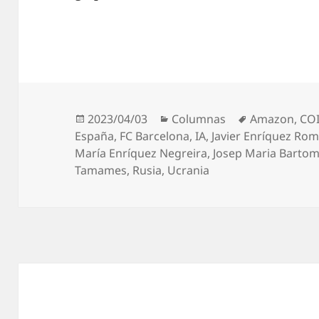
Publicado
Categorías
Etiquetas
2023/04/03
Columnas
Amazon
,
CO
el
España
,
FC Barcelona
,
IA
,
Javier Enríquez Ro
María Enríquez Negreira
,
Josep Maria Barto
Tamames
,
Rusia
,
Ucrania