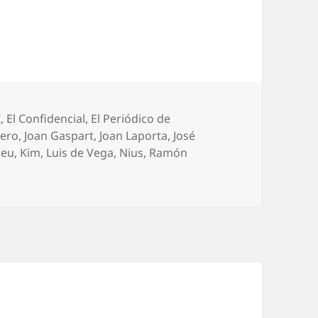
I
,
El Confidencial
,
El Periódico de
mero
,
Joan Gaspart
,
Joan Laporta
,
José
meu
,
Kim
,
Luis de Vega
,
Nius
,
Ramón