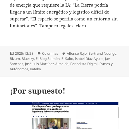
de energía que requiere la IA: “La Tierra podría
llegar a un límite energético y logístico difícil de
superar”. “El espacio se perfila como un entorno sin
limitaciones”. Tampoco legales, claro.
Publicado
Categorías
Etiquetas
2025/12/28
Columnas
Alfonso Rojo
,
Bertrand Ndongo
,
el
Bizum
,
Bluesky
,
El Blog Salmón
,
El Salto
,
Isabel Díaz Ayuso
,
Javi
Sánchez
,
José Luis Martínez-Almeida
,
Periodista Digital
,
Pymes y
Autónomos
,
Xataka
¡Por supuesto!