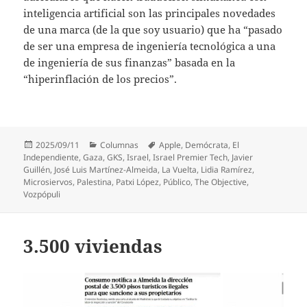
inteligencia artificial son las principales novedades
de una marca (de la que soy usuario) que ha “pasado
de ser una empresa de ingeniería tecnológica a una
de ingeniería de sus finanzas” basada en la
“hiperinflación de los precios”.
Publicado
Categorías
Etiquetas
2025/09/11
Columnas
Apple
,
Demócrata
,
El
el
Independiente
,
Gaza
,
GKS
,
Israel
,
Israel Premier Tech
,
Javier
Guillén
,
José Luis Martínez-Almeida
,
La Vuelta
,
Lidia Ramírez
,
Microsiervos
,
Palestina
,
Patxi López
,
Público
,
The Objective
,
Vozpópuli
3.500 viviendas