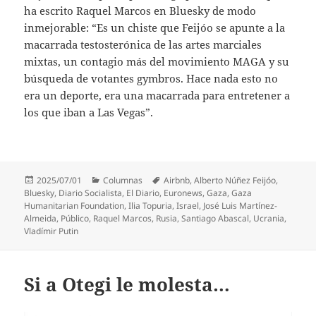
ha escrito Raquel Marcos en Bluesky de modo
inmejorable: “Es un chiste que Feijóo se apunte a la
macarrada testosterónica de las artes marciales
mixtas, un contagio más del movimiento MAGA y su
búsqueda de votantes gymbros. Hace nada esto no
era un deporte, era una macarrada para entretener a
los que iban a Las Vegas”.
Publicado
Categorías
Etiquetas
2025/07/01
Columnas
Airbnb
,
Alberto Núñez Feijóo
,
el
Bluesky
,
Diario Socialista
,
El Diario
,
Euronews
,
Gaza
,
Gaza
Humanitarian Foundation
,
Ilia Topuria
,
Israel
,
José Luis Martínez-
Almeida
,
Público
,
Raquel Marcos
,
Rusia
,
Santiago Abascal
,
Ucrania
,
Vladímir Putin
Si a Otegi le molesta…