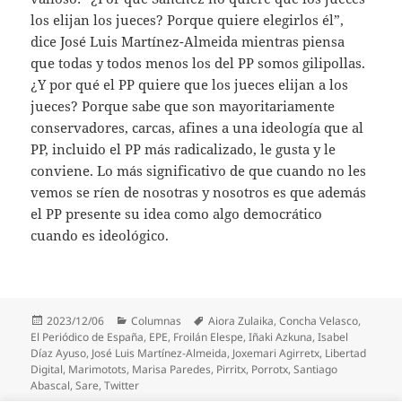
los elijan los jueces? Porque quiere elegirlos él”,
dice José Luis Martínez-Almeida mientras piensa
que todas y todos menos los del PP somos gilipollas.
¿Y por qué el PP quiere que los jueces elijan a los
jueces? Porque sabe que son mayoritariamente
conservadores, carcas, afines a una ideología que al
PP, incluido el PP más radicalizado, le gusta y le
conviene. Lo más significativo de que cuando no les
vemos se ríen de nosotras y nosotros es que además
el PP presente su idea como algo democrático
cuando es ideológico.
Publicado
Categorías
Etiquetas
2023/12/06
Columnas
Aiora Zulaika
,
Concha Velasco
,
el
El Periódico de España
,
EPE
,
Froilán Elespe
,
Iñaki Azkuna
,
Isabel
Díaz Ayuso
,
José Luis Martínez-Almeida
,
Joxemari Agirretx
,
Libertad
Digital
,
Marimotots
,
Marisa Paredes
,
Pirritx
,
Porrotx
,
Santiago
Abascal
,
Sare
,
Twitter