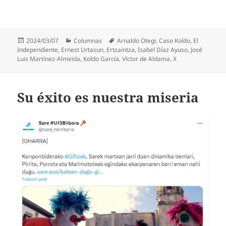
Publicado
Categorías
Etiquetas
2024/03/07
Columnas
Arnaldo Otegi
,
Caso Koldo
,
El
el
Independiente
,
Ernest Urtasun
,
Ertzaintza
,
Isabel Díaz Ayuso
,
José
Luis Martínez-Almeida
,
Koldo García
,
Víctor de Aldama
,
X
Su éxito es nuestra miseria