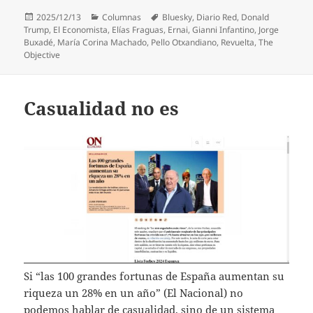
Publicado
Categorías
Etiquetas
2025/12/13
Columnas
Bluesky
,
Diario Red
,
Donald
el
Trump
,
El Economista
,
Elías Fraguas
,
Ernai
,
Gianni Infantino
,
Jorge
Buxadé
,
María Corina Machado
,
Pello Otxandiano
,
Revuelta
,
The
Objective
Casualidad no es
Si “las 100 grandes fortunas de España aumentan su
riqueza un 28% en un año” (El Nacional) no
podemos hablar de casualidad, sino de un sistema