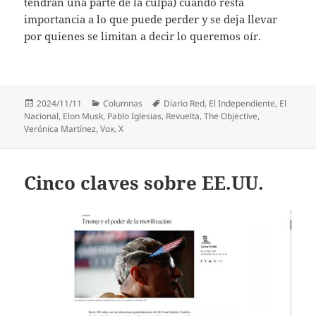
tendrán una parte de la culpa) cuando resta
importancia a lo que puede perder y se deja llevar
por quienes se limitan a decir lo queremos oír.
Publicado
Categorías
Etiquetas
2024/11/11
Columnas
Diario Red
,
El Independiente
,
El
el
Nacional
,
Elon Musk
,
Pablo Iglesias
,
Revuelta
,
The Objective
,
Verónica Martínez
,
Vox
,
X
Cinco claves sobre EE.UU.