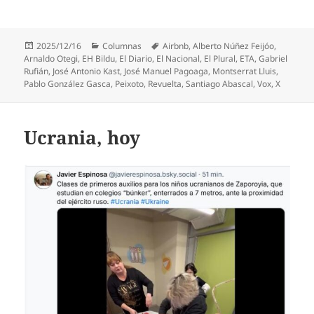
Publicado
Categorías
Etiquetas
2025/12/16
Columnas
Airbnb
,
Alberto Núñez Feijóo
,
el
Arnaldo Otegi
,
EH Bildu
,
El Diario
,
El Nacional
,
El Plural
,
ETA
,
Gabriel
Rufián
,
José Antonio Kast
,
José Manuel Pagoaga
,
Montserrat Lluis
,
Pablo González Gasca
,
Peixoto
,
Revuelta
,
Santiago Abascal
,
Vox
,
X
Ucrania, hoy