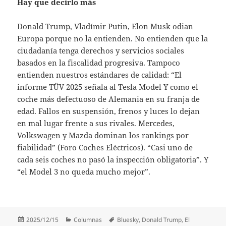
Hay que decirlo más
Donald Trump, Vladímir Putin, Elon Musk odian
Europa porque no la entienden. No entienden que la
ciudadanía tenga derechos y servicios sociales
basados en la fiscalidad progresiva. Tampoco
entienden nuestros estándares de calidad: “El
informe TÜV 2025 señala al Tesla Model Y como el
coche más defectuoso de Alemania en su franja de
edad. Fallos en suspensión, frenos y luces lo dejan
en mal lugar frente a sus rivales. Mercedes,
Volkswagen y Mazda dominan los rankings por
fiabilidad” (Foro Coches Eléctricos). “Casi uno de
cada seis coches no pasó la inspección obligatoria”. Y
“el Model 3 no queda mucho mejor”.
Publicado
Categorías
Etiquetas
2025/12/15
Columnas
Bluesky
,
Donald Trump
,
El