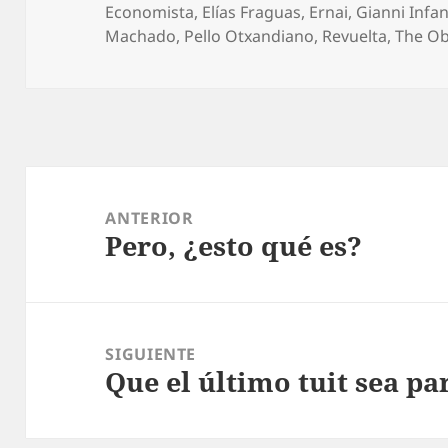
el
Economista
,
Elías Fraguas
,
Ernai
,
Gianni Infa
Machado
,
Pello Otxandiano
,
Revuelta
,
The Ob
Navegación
de
ANTERIOR
Pero, ¿esto qué es?
entradas
Entrada
anterior:
SIGUIENTE
Que el último tuit sea pa
Entrada
siguiente: