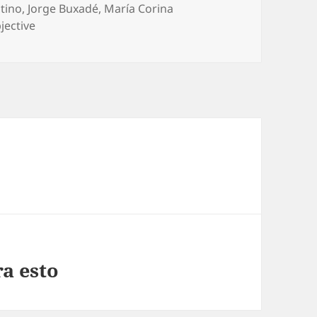
ntino
,
Jorge Buxadé
,
María Corina
jective
ra esto