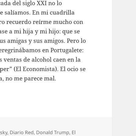
cada del siglo XXI no lo
 salíamos. En mi cuadrilla
ero recuerdo reírme mucho con
ase a mi hija y mi hijo: que se
sus amigas y sus amigos. Pero lo
peregrinábamos en Portugalete:
s ventas de alcohol caen en la
per” (El Economista). El ocio se
ta, no me parece mal.
uetas
sky
,
Diario Red
,
Donald Trump
,
El