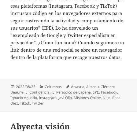
esas plataformas (Instagram, Facebook y TikTok)
incrustan código en los navegadores externos para
seguir rastreando la actividad y comportamiento de
sus usuarios” (EPE). Lo ha desvelado un
“exempleado de Google y Twitter especialista en
privacidad”. ¿Cómo funciona? Cuando seguimos un
link dentro de una red social se abre un navegador
dentro de la plataforma que recoge nuestros datos.
Publicado
Categorías
Etiquetas
2022/08/23
Columnas
Alsasua
,
Altsasu
,
Clément
el
Beaune
,
El Confidencial
,
El Periódico de España
,
EPE
,
Facebook
,
Ignacio Aguado
,
Instagram
,
Javi Ollo
,
Misiones Online
,
Nius
,
Rosa
Díez
,
Tiktok
,
Twitter
Abyecta visión