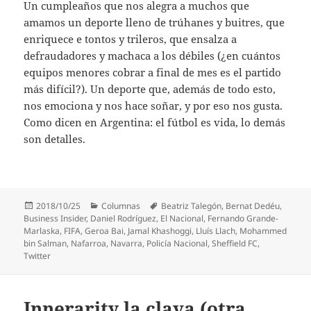
Un cumpleaños que nos alegra a muchos que
amamos un deporte lleno de trúhanes y buitres, que
enriquece e tontos y trileros, que ensalza a
defraudadores y machaca a los débiles (¿en cuántos
equipos menores cobrar a final de mes es el partido
más difícil?). Un deporte que, además de todo esto,
nos emociona y nos hace soñar, y por eso nos gusta.
Como dicen en Argentina: el fútbol es vida, lo demás
son detalles.
Publicado
Categorías
Etiquetas
2018/10/25
Columnas
Beatriz Talegón
,
Bernat Dedéu
,
el
Business Insider
,
Daniel Rodríguez
,
El Nacional
,
Fernando Grande-
Marlaska
,
FIFA
,
Geroa Bai
,
Jamal Khashoggi
,
Lluís Llach
,
Mohammed
bin Salman
,
Nafarroa
,
Navarra
,
Policía Nacional
,
Sheffield FC
,
Twitter
Innerarity la clava (otra