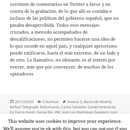
corriente de comentarios en Twitter a favor y en
contra de la grabación, de lo que allí se contaba e
incluso de las políticas del gobierno español, que no
pasaba desapercibida. Todos esos mensajes
cruzados, a menudo acompañados de
descalificaciones, no permiten hacerse una idea de
lo que sucede en aquel país, y cualquier apriorismo
puede ratificarse, hasta el más extremo, de un lado y
de otro. Lo llamativo, no obstante, es el interés por
vencer, más que por convencer, de muchos de los
opinadores.
Publicado
Categorías
Etiquetas
2015/03/20
Columnas
Antena 3
,
Banco de Madrid
,
el
Belfast Telegraph
,
Bolsamanía
,
Carlos Salvador
,
Daniel Innenarity
,
En Tierra Hostil
,
Geroa Bai
,
INE
,
José Luis Rodríguez Zapatero
,
José
Oneto
,
Mariano Rajoy
,
Nicolás Maduro
,
República
,
St. Patrick's Day
,
This website uses cookies to improve your experience.
Twitter
,
Venezuela
,
Vozpópuli
We'll assume you're ok with this, but you can opt-out if you