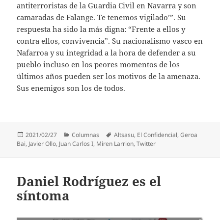
antiterroristas de la Guardia Civil en Navarra y son
camaradas de Falange. Te tenemos vigilado’”. Su
respuesta ha sido la más digna: “Frente a ellos y
contra ellos, convivencia”. Su nacionalismo vasco en
Nafarroa y su integridad a la hora de defender a su
pueblo incluso en los peores momentos de los
últimos años pueden ser los motivos de la amenaza.
Sus enemigos son los de todos.
Publicado
Categorías
Etiquetas
2021/02/27
Columnas
Altsasu
,
El Confidencial
,
Geroa
el
Bai
,
Javier Ollo
,
Juan Carlos I
,
Miren Larrion
,
Twitter
Daniel Rodríguez es el
síntoma