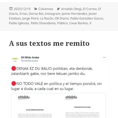
Publicado
Categorías
Etiquetas
2025/12/19
Columnas
Arnaldo Otegi
,
El Correo
,
El
el
Diario
,
Ernai
,
Geroa Bai
,
Instagram
,
Jaime Hernández
,
Javier
Esteban
,
Jorge Peiró
,
La Razón
,
OK Diario
,
Pablo González Gasca
,
Pablo Iglesias
,
Pello Otxandiano
,
Público
,
Uxue Barkos
,
X
A sus textos me remito