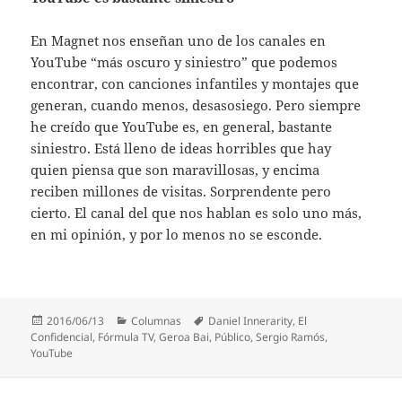
En Magnet nos enseñan uno de los canales en
YouTube “más oscuro y siniestro” que podemos
encontrar, con canciones infantiles y montajes que
generan, cuando menos, desasosiego. Pero siempre
he creído que YouTube es, en general, bastante
siniestro. Está lleno de ideas horribles que hay
quien piensa que son maravillosas, y encima
reciben millones de visitas. Sorprendente pero
cierto. El canal del que nos hablan es solo uno más,
en mi opinión, y por lo menos no se esconde.
Publicado
Categorías
Etiquetas
2016/06/13
Columnas
Daniel Innerarity
,
El
el
Confidencial
,
Fórmula TV
,
Geroa Bai
,
Público
,
Sergio Ramós
,
YouTube