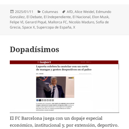
Publicado
Categorías
Etiquetas
2025/01/11
Columnas
AfD
,
Alice Weidel
,
Edmundo
el
González
,
El Debate
,
El Independiente
,
El Nacional
,
Elon Musk
,
Felipe VI
,
Gerard Piqué
,
Mallorca FC
,
Nicolás Maduro
,
Sofía de
Grecia
,
Space X
,
Supercopa de España
,
X
Dopadísimos
El FC Barcelona juega con un dopaje especial
económico, institucional y, por extensión, deportivo.