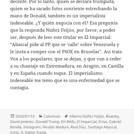
decente. Por lo tanto, quien se declara trumpista,
quien se ha sacado fotos sonriente estrechando la
mano de Donald, también es un imperialista
indeseable. ¿Y quién negocia con él? Esa pregunta
que la responda Núñez Feijóo, por favor, a poder
ser, después de leer este titular en El Imparcial:
“Abascal pide al PP que se ‘calle’ sobre Venezuela y
le insta a romper con el PSOE en Bruselas”. Así trata
Vox a los populares, que se dejan, y que van a ceder
a su chantaje en Extremadura, en Aragón, en Castilla
y en España cuando toque. El imperialismo
indeseable me temo que es una enfermedad que se
contagia.
Publicado
Categorías
Etiquetas
2026/01/10
Columnas
Alberto Núñez Feijóo
,
Bluesky
,
el
David Jiménez
,
Donald Trump
,
EH Bildu
,
El Imparcial
,
Ernai
,
Gabriel
Bonilla
,
Instagram
,
Nicolás Maduro
,
Raúl Díaz
,
Santiago Abascal
,
Sortu
,
X
,
Xabier Iraola