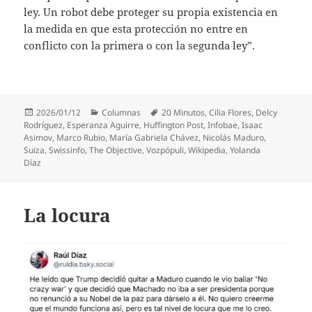
ley. Un robot debe proteger su propia existencia en
la medida en que esta protección no entre en
conflicto con la primera o con la segunda ley”.
Publicado
Categorías
Etiquetas
2026/01/12
Columnas
20 Minutos
,
Cilia Flores
,
Delcy
el
Rodríguez
,
Esperanza Aguirre
,
Huffington Post
,
Infobae
,
Isaac
Asimov
,
Marco Rubio
,
María Gabriela Chávez
,
Nicolás Maduro
,
Suiza
,
Swissinfo
,
The Objective
,
Vozpópuli
,
Wikipedia
,
Yolanda
Díaz
La locura