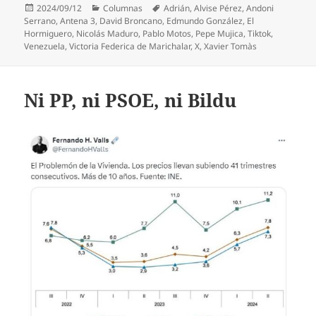
Publicado
Categorías
Etiquetas
2024/09/12
Columnas
Adrián
,
Alvise Pérez
,
Andoni
el
Serrano
,
Antena 3
,
David Broncano
,
Edmundo González
,
El
Hormiguero
,
Nicolás Maduro
,
Pablo Motos
,
Pepe Mujica
,
Tiktok
,
Venezuela
,
Victoria Federica de Marichalar
,
X
,
Xavier Tomàs
Ni PP, ni PSOE, ni Bildu