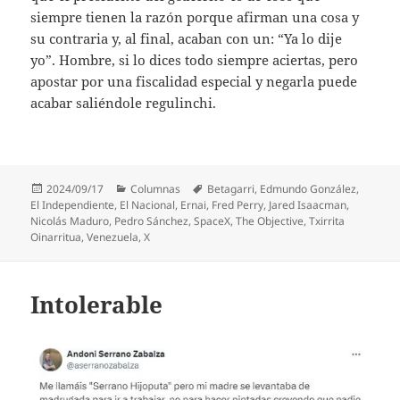
siempre tienen la razón porque afirman una cosa y
su contraria y, al final, acaban con un: “Ya lo dije
yo”. Hombre, si lo dices todo siempre aciertas, pero
apostar por una fiscalidad especial y negarla puede
acabar saliéndole regulinchi.
Publicado
Categorías
Etiquetas
2024/09/17
Columnas
Betagarri
,
Edmundo González
,
el
El Independiente
,
El Nacional
,
Ernai
,
Fred Perry
,
Jared Isaacman
,
Nicolás Maduro
,
Pedro Sánchez
,
SpaceX
,
The Objective
,
Txirrita
Oinarritua
,
Venezuela
,
X
Intolerable