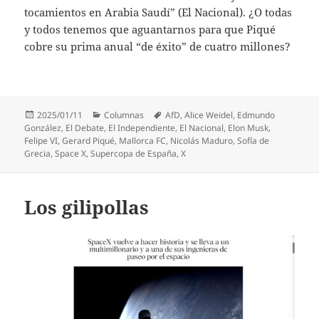
tocamientos en Arabia Saudí” (El Nacional). ¿O todas
y todos tenemos que aguantarnos para que Piqué
cobre su prima anual “de éxito” de cuatro millones?
Publicado
Categorías
Etiquetas
2025/01/11
Columnas
AfD
,
Alice Weidel
,
Edmundo
el
González
,
El Debate
,
El Independiente
,
El Nacional
,
Elon Musk
,
Felipe VI
,
Gerard Piqué
,
Mallorca FC
,
Nicolás Maduro
,
Sofía de
Grecia
,
Space X
,
Supercopa de España
,
X
Los gilipollas