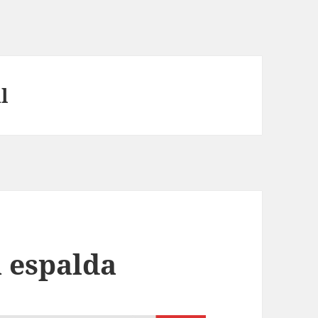
l
a espalda