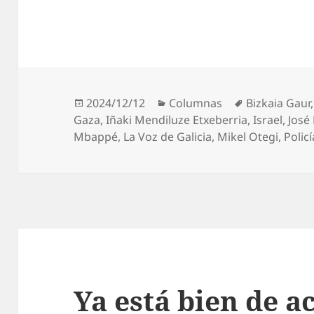
Publicado
Categorías
Etiquetas
2024/12/12
Columnas
Bizkaia Gaur
el
Gaza
,
Iñaki Mendiluze Etxeberria
,
Israel
,
José
Mbappé
,
La Voz de Galicia
,
Mikel Otegi
,
Polic
Ya está bien de 