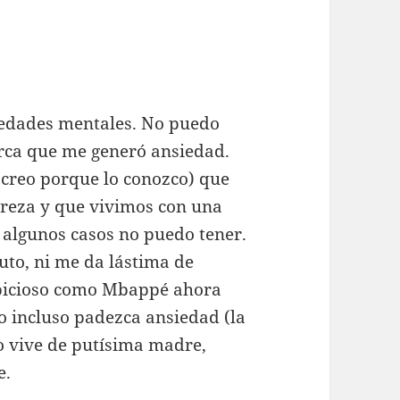
medades mentales. No puedo
erca que me generó ansiedad.
 creo porque lo conozco) que
ereza y que vivimos con una
n algunos casos no puedo tener.
to, ni me da lástima de
bicioso como Mbappé ahora
o incluso padezca ansiedad (la
o vive de putísima madre,
e.