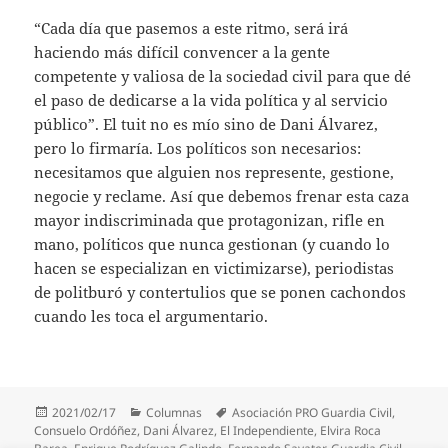
“Cada día que pasemos a este ritmo, será irá
haciendo más difícil convencer a la gente
competente y valiosa de la sociedad civil para que dé
el paso de dedicarse a la vida política y al servicio
público”. El tuit no es mío sino de Dani Álvarez,
pero lo firmaría. Los políticos son necesarios:
necesitamos que alguien nos represente, gestione,
negocie y reclame. Así que debemos frenar esta caza
mayor indiscriminada que protagonizan, rifle en
mano, políticos que nunca gestionan (y cuando lo
hacen se especializan en victimizarse), periodistas
de politburó y contertulios que se ponen cachondos
cuando les toca el argumentario.
Publicado
Categorías
Etiquetas
2021/02/17
Columnas
Asociación PRO Guardia Civil
,
el
Consuelo Ordóñez
,
Dani Álvarez
,
El Independiente
,
Elvira Roca