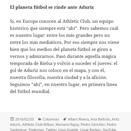
El planeta fútbol se rinde ante Aduriz
Sí, en Europa conocen al Athletic Club, un equipo
histórico que siempre está “ahí”. Pero sabemos cuál
es nuestro lugar: entre los más grandes pero no
entre los más mediáticos. Por eso siempre nos viene
bien que los medios del planeta fútbol se giren a
vernos y admirarnos. Pasó durante aquella mágica
temporada de Bielsa y volvió a suceder el jueves: el
gol de Aduriz nos colocó en el mapa, y con él,
nuestra filosofía, nuestra ciudad y a la afición.
Seguimos “ahí”, en nuestro lugar, en primera línea
del fútbol mundial.
Publicado
Categorías
Etiquetas
2016/02/20
Columnas
Albert Rivera
,
Ana Beltrán
,
Aritz
el
Aduriz
,
Athletic Club Bilbao
,
Mariano Rajoy
,
Pedro Sánchez
,
Pedro
Santisteve
,
Podemos
,
Twitter
,
Unai Hualde
,
Uxue Barkos
,
YouTube