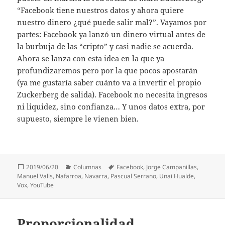
“Facebook tiene nuestros datos y ahora quiere
nuestro dinero ¿qué puede salir mal?”. Vayamos por
partes: Facebook ya lanzó un dinero virtual antes de
la burbuja de las “cripto” y casi nadie se acuerda.
Ahora se lanza con esta idea en la que ya
profundizaremos pero por la que pocos apostarán
(ya me gustaría saber cuánto va a invertir el propio
Zuckerberg de salida). Facebook no necesita ingresos
ni liquidez, sino confianza… Y unos datos extra, por
supuesto, siempre le vienen bien.
Publicado
Categorías
Etiquetas
2019/06/20
Columnas
Facebook
,
Jorge Campanillas
,
el
Manuel Valls
,
Nafarroa
,
Navarra
,
Pascual Serrano
,
Unai Hualde
,
Vox
,
YouTube
Proporcionalidad