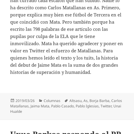
han currado cada escalón que han subido. Nadie lo
ha descrito como Carlos Matallanas en As. Primero,
porque explica muy bien ese fútbol de Tercera en el
que coincidió con Mata. Pero también porque ha
escrito las 798 palabras de ese artículo con las
pupilas por culpa de la ELA que le tiene
inmovilizado. Mata ha querido agradecer y poner en
valor en Twitter el esfuerzo de Matallanas. Para
quienes hemos leído el texto y los tuits, la historia
del debut de Jaime Mata es la suma de dos grandes
historias de superación y humanidad.
Publicado
Categorías
Etiquetas
2019/03/26
Columnas
Altsasu
,
As
,
Borja Barba
,
Carlos
el
Matallanas
,
Jaima Mata
,
Pablo Casado
,
Pablo Iglesias
,
Twitter
,
Unai
Hualde