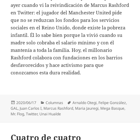
ayer cuando vi la reivindicación de Marcus Rashford
en Twitter: el jugador del Manchester United pide
que no se reduzcan los fondos para los servicios
sociales en el Reino Unido, donde existe la pobreza
infantil. Él lo sabe bien porque la vivió cuando su
madre solo cobraba el salario mínimo y con él
mantenía a toda la familia. Hoy, el millonario
Rashford colabora con fundaciones en los barrios
desfavorecidos y hace activismo para que
conozcamos esta dura realidad.
Publicado
Categorías
Etiquetas
2020/06/17
Columnas
Arnaldo Otegi
,
Felipe González
,
el
GAL
,
Juan Carlos I
,
Marcus Rashford
,
Maria Jauregi
,
Mega Basque
,
Mr. Flog
,
Twitter
,
Unai Hualde
Cuatro de cuatro