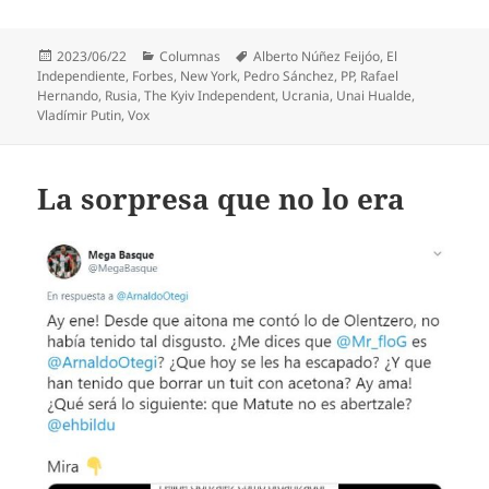
Publicado
Categorías
Etiquetas
2023/06/22
Columnas
Alberto Núñez Feijóo
,
El
el
Independiente
,
Forbes
,
New York
,
Pedro Sánchez
,
PP
,
Rafael
Hernando
,
Rusia
,
The Kyiv Independent
,
Ucrania
,
Unai Hualde
,
Vladímir Putin
,
Vox
La sorpresa que no lo era