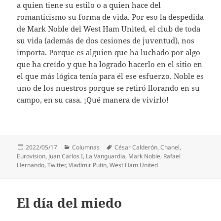
a quien tiene su estilo o a quien hace del
romanticismo su forma de vida. Por eso la despedida
de Mark Noble del West Ham United, el club de toda
su vida (además de dos cesiones de juventud), nos
importa. Porque es alguien que ha luchado por algo
que ha creído y que ha logrado hacerlo en el sitio en
el que más lógica tenía para él ese esfuerzo. Noble es
uno de los nuestros porque se retiró llorando en su
campo, en su casa. ¡Qué manera de vivirlo!
Publicado
Categorías
Etiquetas
2022/05/17
Columnas
César Calderón
,
Chanel
,
el
Eurovision
,
Juan Carlos I
,
La Vanguardia
,
Mark Noble
,
Rafael
Hernando
,
Twitter
,
Vladímir Putin
,
West Ham United
El día del miedo