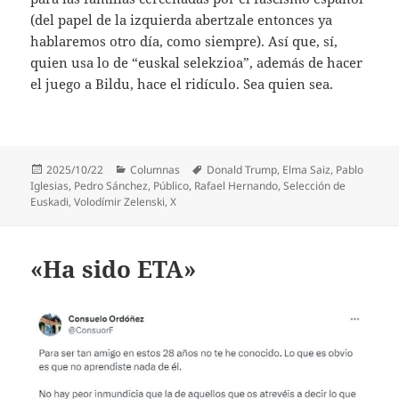
(del papel de la izquierda abertzale entonces ya
hablaremos otro día, como siempre). Así que, sí,
quien usa lo de “euskal selekzioa”, además de hacer
el juego a Bildu, hace el ridículo. Sea quien sea.
Publicado
Categorías
Etiquetas
2025/10/22
Columnas
Donald Trump
,
Elma Saiz
,
Pablo
el
Iglesias
,
Pedro Sánchez
,
Público
,
Rafael Hernando
,
Selección de
Euskadi
,
Volodímir Zelenski
,
X
«Ha sido ETA»