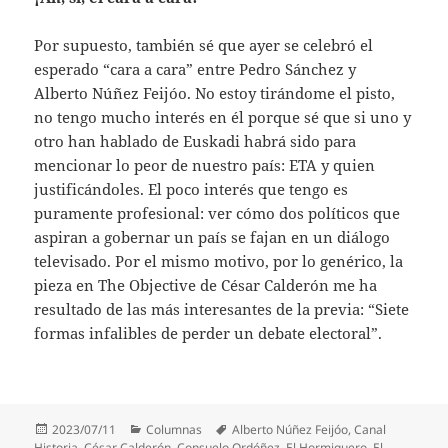
Por supuesto, también sé que ayer se celebró el
esperado “cara a cara” entre Pedro Sánchez y
Alberto Núñez Feijóo. No estoy tirándome el pisto,
no tengo mucho interés en él porque sé que si uno y
otro han hablado de Euskadi habrá sido para
mencionar lo peor de nuestro país: ETA y quien
justificándoles. El poco interés que tengo es
puramente profesional: ver cómo dos políticos que
aspiran a gobernar un país se fajan en un diálogo
televisado. Por el mismo motivo, por lo genérico, la
pieza en The Objective de César Calderón me ha
resultado de las más interesantes de la previa: “Siete
formas infalibles de perder un debate electoral”.
Publicado
Categorías
Etiquetas
2023/07/11
Columnas
Alberto Núñez Feijóo
,
Canal
el
Historia
,
César Calderón
,
Consuelo Ordóñez
,
El Hormiguero
,
El