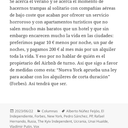
Se acerca el verano y se acerca el momento de
hacernos trampas al solitario con compañías aéreas
de bajo coste que acaban por ofrecer un servicio
horroroso y con apartamentos turísticos que no
salen mucho más baratos que un hotel y que sin
embargo encarecen mucho la vida en las ciudades:
preferimos pagar 10 € menos por noche, un par de
noches, y pagamos 200 € al mes más por un alquiler
toda la vida. Y eso por no hablar de quién es el
propietario del Airbnb de turno. Así que sigo a favor
de medidas como esta: “Nueva York aprueba una ley
para acabar con los alquileres de corta duración”
(Forbes). Así tendrá que ser.
Publicado
Categorías
Etiquetas
2023/06/22
Columnas
Alberto Núñez Feijóo
,
El
el
Independiente
,
Forbes
,
New York
,
Pedro Sánchez
,
PP
,
Rafael
Hernando
,
Rusia
,
The Kyiv Independent
,
Ucrania
,
Unai Hualde
,
Vladímir Putin
,
Vox