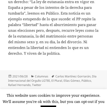
un derecho: “La ley de eutanasia entra en vigor en
España a pesar de los intentos de la derecha para
tumbarla”, leemos en Público. Esta noticia es un
ejemplo estupendo de lo que sucede: el PP repite la
palabra “libertad” hasta el aburrimiento para ganar
unas elecciones pero, después, recurre leyes como la
de la eutanasia, la del matrimonio entre personas
del mismo sexo y, en su día, la del divorcio. Ni
entienden la libertad ni entienden lo que es un
derecho. Y viven de la política.
Publicado
Categorías
Etiquetas
2021/06/28
Columnas
Carlos Martínez Gorriarán
,
Día
el
Internacional del Orgullo LGTBI
,
El Plural
,
Elías Gómez
,
Público
,
Rafael Hernando
,
Twitter
Paginación
This website uses cookies to improve your experience.
PÁGINA
1
de
We'll assume you're ok with this, but you can opt-out if you
entradas