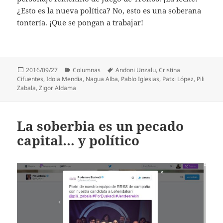
¿Esto es la nueva política? No, esto es una soberana
tontería. ¡Que se pongan a trabajar!
Publicado
Categorías
Etiquetas
2016/09/27
Columnas
Andoni Unzalu
,
Cristina
el
Cifuentes
,
Idoia Mendia
,
Nagua Alba
,
Pablo Iglesias
,
Patxi López
,
Pili
Zabala
,
Zigor Aldama
La soberbia es un pecado
capital… y político