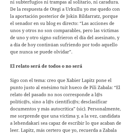
ni subterfugios ni trampas al solitario, ni caradura.
De la respuesta de Otegi a Urkullu yo me quedo con
la aportación posterior de Jokin Bildarratz, porque
el senador en su blog es directo: “Las acciones de
unos y otros no son comparables, pero las víctimas
de uno y otro signo sufrieron el día del asesinato, y
a día de hoy continúan sufriendo por todo aquello
que nunca se puede olvidar”.
El relato será de todos o no será
Sigo con el tema: creo que Xabier Lapitz pone el
punto justo al enésimo tuit hueco de Pili Zabala: “El
relato del pasado no nos corresponde a l@s
polític@s, sino a l@s científic@s; desclasificar
documentos y más autocrítica” (sic). Personalmente,
me sorprende que una víctima y, a la vez, candidata
a lehendakari sea capaz de escribir lo que acaban de
leer. Lapitz, más certero que yo, recuerda a Zabala