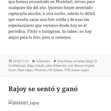
que hemos encontrado en Photolari, sirven para
cualquier día del año. Quienes hayan intentado
capturarla anoche, u otra noche, sabrán lo difícil
que resulta sacar una foto nítida y de esas tan
espectaculares que veremos desde hoy en el
periódico, Flickr o Instagram. Ya saben: no hay
atajos para la foto, pero sí consejos.
Publicado
Categorías
Etiquetas
2016/11/15
Columnas
Ana Pastor
,
Arnaldo Otegi
,
El
el
Confidencial
,
Iñigo Urkullu
,
Jokin Bildarratz
,
Luis Blanco Urgoiti
,
Orain
,
Patxi López
,
Photolari
,
Pili Zabala
,
TTIP
,
Xabier Lapitz
Rajoy se sentó y ganó