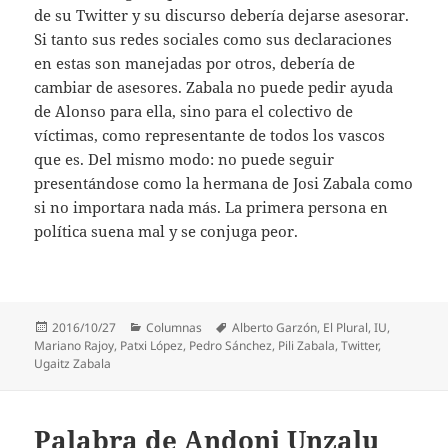
de su Twitter y su discurso debería dejarse asesorar.
Si tanto sus redes sociales como sus declaraciones
en estas son manejadas por otros, debería de
cambiar de asesores. Zabala no puede pedir ayuda
de Alonso para ella, sino para el colectivo de
víctimas, como representante de todos los vascos
que es. Del mismo modo: no puede seguir
presentándose como la hermana de Josi Zabala como
si no importara nada más. La primera persona en
política suena mal y se conjuga peor.
Publicado
Categorías
Etiquetas
2016/10/27
Columnas
Alberto Garzón
,
El Plural
,
IU
,
el
Mariano Rajoy
,
Patxi López
,
Pedro Sánchez
,
Pili Zabala
,
Twitter
,
Ugaitz Zabala
Palabra de Andoni Unzalu