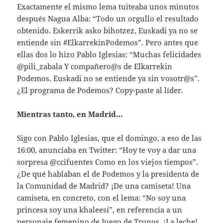
Exactamente el mismo lema tuiteaba unos minutos
después Nagua Alba: “Todo un orgullo el resultado
obtenido. Eskerrik asko bihotzez, Euskadi ya no se
entiende sin #ElkarrekinPodemos”. Pero antes que
ellas dos lo hizo Pablo Iglesias: “Muchas felicidades
@pili_zabala Y compañero@s de Elkarrekin
Podemos. Euskadi no se entiende ya sin vosotr@s”.
¿El programa de Podemos? Copy-paste al líder.
Mientras tanto, en Madrid…
Sigo con Pablo Iglesias, que el domingo, a eso de las
16:00, anunciaba en Twitter: “Hoy te voy a dar una
sorpresa @ccifuentes Como en los viejos tiempos”.
¿De qué hablaban el de Podemos y la presidenta de
la Comunidad de Madrid? ¡De una camiseta! Una
camiseta, en concreto, con el lema: “No soy una
princesa soy una khaleesi”, en referencia a un
personaje femenino de Juego de Tronos. ¡La leche!