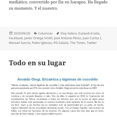
mediático, convertido por fin en harapos. Ha llegado
su momento. Y el nuestro.
Publicado
Categorías
Etiquetas
2020/06/20
Columnas
Eloy Valero
,
Euskadi Irratia
,
el
Facebook
,
Javier Ortega Smith
,
José Antonio Pérez
,
Juan Carlos I
,
Manuel García
,
Pablo Iglesias
,
Pili Zabala
,
The Times
,
Twitter
Todo en su lugar