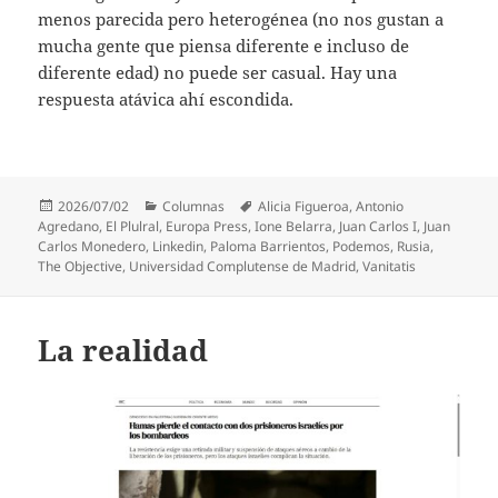
menos parecida pero heterogénea (no nos gustan a
mucha gente que piensa diferente e incluso de
diferente edad) no puede ser casual. Hay una
respuesta atávica ahí escondida.
Publicado
Categorías
Etiquetas
2026/07/02
Columnas
Alicia Figueroa
,
Antonio
el
Agredano
,
El Plulral
,
Europa Press
,
Ione Belarra
,
Juan Carlos I
,
Juan
Carlos Monedero
,
Linkedin
,
Paloma Barrientos
,
Podemos
,
Rusia
,
The Objective
,
Universidad Complutense de Madrid
,
Vanitatis
La realidad