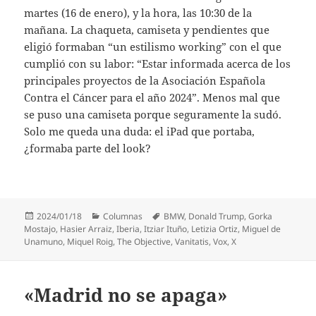
martes (16 de enero), y la hora, las 10:30 de la
mañana. La chaqueta, camiseta y pendientes que
eligió formaban “un estilismo working” con el que
cumplió con su labor: “Estar informada acerca de los
principales proyectos de la Asociación Española
Contra el Cáncer para el año 2024”. Menos mal que
se puso una camiseta porque seguramente la sudó.
Solo me queda una duda: el iPad que portaba,
¿formaba parte del look?
Publicado
Categorías
Etiquetas
2024/01/18
Columnas
BMW
,
Donald Trump
,
Gorka
el
Mostajo
,
Hasier Arraiz
,
Iberia
,
Itziar Ituño
,
Letizia Ortiz
,
Miguel de
Unamuno
,
Miquel Roig
,
The Objective
,
Vanitatis
,
Vox
,
X
«Madrid no se apaga»