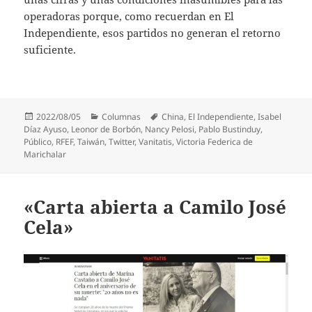
operadoras porque, como recuerdan en El
Independiente, esos partidos no generan el retorno
suficiente.
Publicado
Categorías
Etiquetas
2022/08/05
Columnas
China
,
El Independiente
,
Isabel
el
Díaz Ayuso
,
Leonor de Borbón
,
Nancy Pelosi
,
Pablo Bustinduy
,
Público
,
RFEF
,
Taiwán
,
Twitter
,
Vanitatis
,
Victoria Federica de
Marichalar
«Carta abierta a Camilo José
Cela»