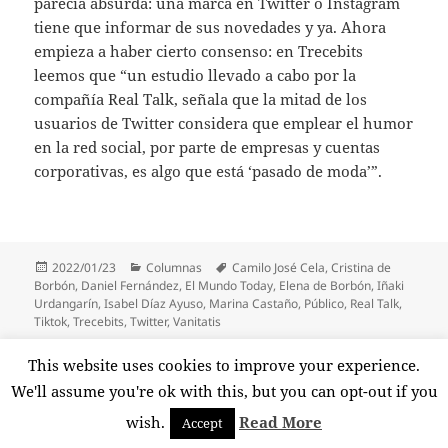
parecía absurda: una marca en Twitter o Instagram
tiene que informar de sus novedades y ya. Ahora
empieza a haber cierto consenso: en Trecebits
leemos que “un estudio llevado a cabo por la
compañía Real Talk, señala que la mitad de los
usuarios de Twitter considera que emplear el humor
en la red social, por parte de empresas y cuentas
corporativas, es algo que está ‘pasado de moda’”.
Publicado
Categorías
Etiquetas
2022/01/23
Columnas
Camilo José Cela
,
Cristina de
el
Borbón
,
Daniel Fernández
,
El Mundo Today
,
Elena de Borbón
,
Iñaki
Urdangarín
,
Isabel Díaz Ayuso
,
Marina Castaño
,
Público
,
Real Talk
,
Tiktok
,
Trecebits
,
Twitter
,
Vanitatis
Paginación
This website uses cookies to improve your experience.
PÁGINA
1
de
We'll assume you're ok with this, but you can opt-out if you
entradas
Página
wish.
Read More
Accept
Funciona gracias a WordPress