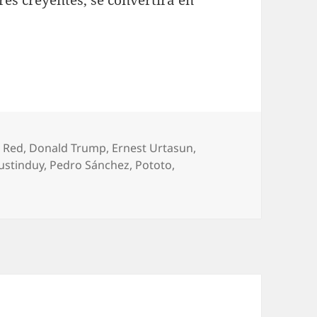
o Red
,
Donald Trump
,
Ernest Urtasun
,
ustinduy
,
Pedro Sánchez
,
Pototo
,