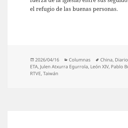
el refugio de las buenas personas.
Publicado
Categorías
Etiquetas
2026/04/16
Columnas
China
,
Diari
el
ETA
,
Julen Atxurra Egurrola
,
León XIV
,
Pablo B
RTVE
,
Taiwán