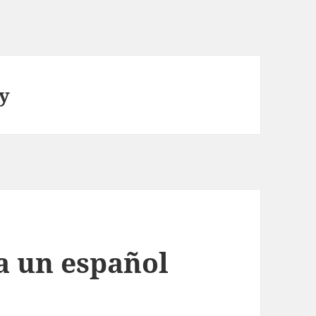
y
a un español