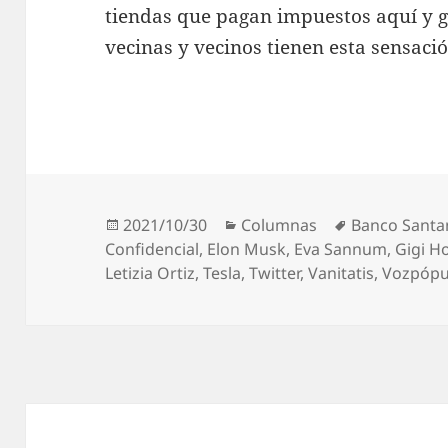
tiendas que pagan impuestos aquí y g
vecinas y vecinos tienen esta sensaci
Publicado
Categorías
Etiquetas
2021/10/30
Columnas
Banco Santa
el
Confidencial
,
Elon Musk
,
Eva Sannum
,
Gigi H
Letizia Ortiz
,
Tesla
,
Twitter
,
Vanitatis
,
Vozpópu