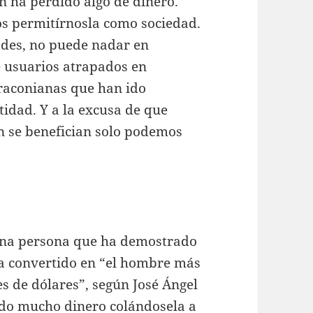
n ha perdido algo de dinero.
os permitírnosla como sociedad.
ades, no puede nadar en
e usuarios atrapados en
raconianas que han ido
idad. Y a la excusa de que
 se benefician solo podemos
na persona que ha demostrado
ya convertido en “el hombre más
es de dólares”, según José Ángel
do mucho dinero colándosela a