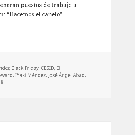
eneran puestos de trabajo a
ón: “Hacemos el canelo”.
nder
,
Black Friday
,
CESID
,
El
oward
,
Iñaki Méndez
,
José Ángel Abad
,
li