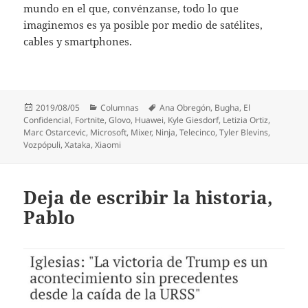
mundo en el que, convénzanse, todo lo que
imaginemos es ya posible por medio de satélites,
cables y smartphones.
Publicado
Categorías
Etiquetas
2019/08/05
Columnas
Ana Obregón
,
Bugha
,
El
el
Confidencial
,
Fortnite
,
Glovo
,
Huawei
,
Kyle Giesdorf
,
Letizia Ortiz
,
Marc Ostarcevic
,
Microsoft
,
Mixer
,
Ninja
,
Telecinco
,
Tyler Blevins
,
Vozpópuli
,
Xataka
,
Xiaomi
Deja de escribir la historia,
Pablo