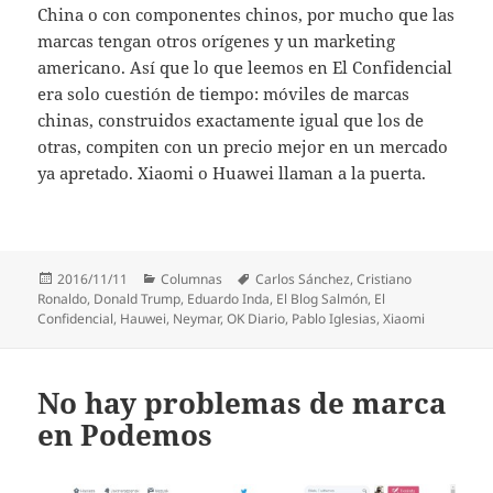
China o con componentes chinos, por mucho que las
marcas tengan otros orígenes y un marketing
americano. Así que lo que leemos en El Confidencial
era solo cuestión de tiempo: móviles de marcas
chinas, construidos exactamente igual que los de
otras, compiten con un precio mejor en un mercado
ya apretado. Xiaomi o Huawei llaman a la puerta.
Publicado
Categorías
Etiquetas
2016/11/11
Columnas
Carlos Sánchez
,
Cristiano
el
Ronaldo
,
Donald Trump
,
Eduardo Inda
,
El Blog Salmón
,
El
Confidencial
,
Hauwei
,
Neymar
,
OK Diario
,
Pablo Iglesias
,
Xiaomi
No hay problemas de marca
en Podemos