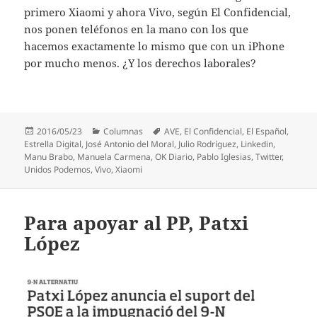
primero Xiaomi y ahora Vivo, según El Confidencial,
nos ponen teléfonos en la mano con los que
hacemos exactamente lo mismo que con un iPhone
por mucho menos. ¿Y los derechos laborales?
Publicado
Categorías
Etiquetas
2016/05/23
Columnas
AVE
,
El Confidencial
,
El Español
,
el
Estrella Digital
,
José Antonio del Moral
,
Julio Rodríguez
,
Linkedin
,
Manu Brabo
,
Manuela Carmena
,
OK Diario
,
Pablo Iglesias
,
Twitter
,
Unidos Podemos
,
Vivo
,
Xiaomi
Para apoyar al PP, Patxi
López