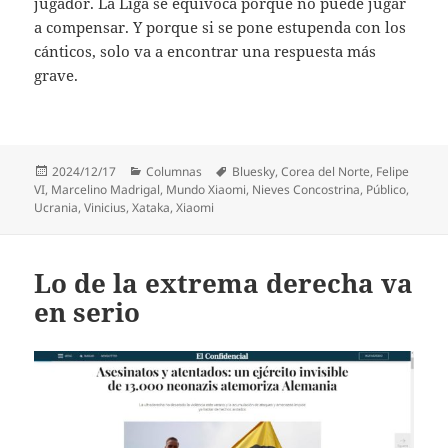
jugador. La Liga se equivoca porque no puede jugar
a compensar. Y porque si se pone estupenda con los
cánticos, solo va a encontrar una respuesta más
grave.
Publicado
Categorías
Etiquetas
2024/12/17
Columnas
Bluesky
,
Corea del Norte
,
Felipe
el
VI
,
Marcelino Madrigal
,
Mundo Xiaomi
,
Nieves Concostrina
,
Público
,
Ucrania
,
Vinicius
,
Xataka
,
Xiaomi
Lo de la extrema derecha va
en serio