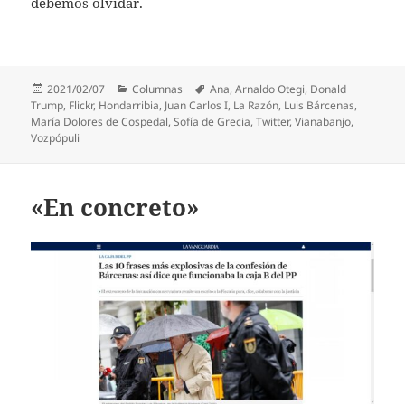
debemos olvidar.
Publicado
Categorías
Etiquetas
2021/02/07
Columnas
Ana
,
Arnaldo Otegi
,
Donald
el
Trump
,
Flickr
,
Hondarribia
,
Juan Carlos I
,
La Razón
,
Luis Bárcenas
,
María Dolores de Cospedal
,
Sofía de Grecia
,
Twitter
,
Vianabanjo
,
Vozpópuli
«En concreto»