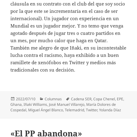
cláusula en su contrato con el club del que soy socio
por la que este se incrementaría en el caso de ser
internacional). Un jugador con experiencia en un
Mundial es un jugador mejor. Y no temo que venga
agotado después de jugar tres o cuatro partidos en
un mes, por mucho calor que haga en Qatar.
También me alegro de que Iñaki, en su incontestable
lucha contra el racismo, haya exhibido a un buen
ramillete de xenófobos en Twitter y medios más
tradicionales con su decisión.
Publicado
Categorías
Etiquetas
2022/07/10
Columnas
Cadena SER
,
Copa Chenel
,
EPE
,
el
Ghana
,
Iñaki Williams
,
José Manuel Villarejo
,
María Dolores de
Cospedal
,
Miguel Ángel Blanco
,
Telemadrid
,
Twitter
,
Yolanda Díaz
«El PP abandona»