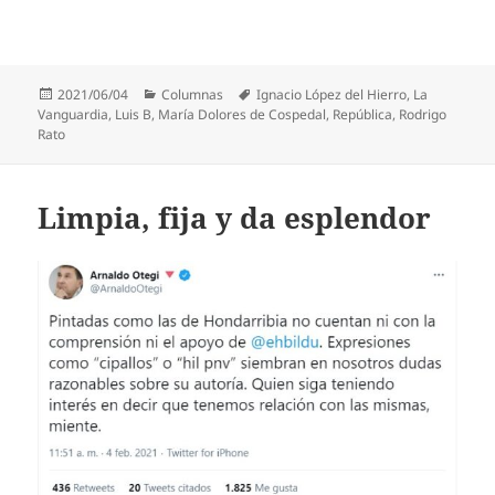
Publicado
Categorías
Etiquetas
2021/06/04
Columnas
Ignacio López del Hierro
,
La
el
Vanguardia
,
Luis B
,
María Dolores de Cospedal
,
República
,
Rodrigo
Rato
Limpia, fija y da esplendor