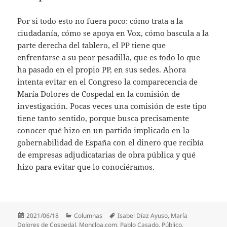
Por si todo esto no fuera poco: cómo trata a la
ciudadanía, cómo se apoya en Vox, cómo bascula a la
parte derecha del tablero, el PP tiene que
enfrentarse a su peor pesadilla, que es todo lo que
ha pasado en el propio PP, en sus sedes. Ahora
intenta evitar en el Congreso la comparecencia de
María Dolores de Cospedal en la comisión de
investigación. Pocas veces una comisión de este tipo
tiene tanto sentido, porque busca precisamente
conocer qué hizo en un partido implicado en la
gobernabilidad de España con el dinero que recibía
de empresas adjudicatarias de obra pública y qué
hizo para evitar que lo conociéramos.
Publicado
Categorías
Etiquetas
2021/06/18
Columnas
Isabel Díaz Ayuso
,
María
el
Dolores de Cospedal
,
Moncloa.com
,
Pablo Casado
,
Público
,