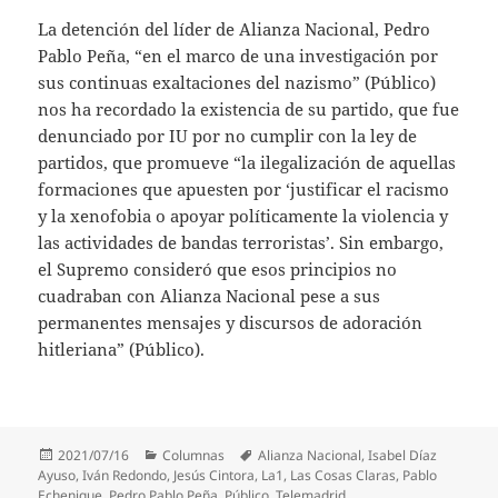
La detención del líder de Alianza Nacional, Pedro
Pablo Peña, “en el marco de una investigación por
sus continuas exaltaciones del nazismo” (Público)
nos ha recordado la existencia de su partido, que fue
denunciado por IU por no cumplir con la ley de
partidos, que promueve “la ilegalización de aquellas
formaciones que apuesten por ‘justificar el racismo
y la xenofobia o apoyar políticamente la violencia y
las actividades de bandas terroristas’. Sin embargo,
el Supremo consideró que esos principios no
cuadraban con Alianza Nacional pese a sus
permanentes mensajes y discursos de adoración
hitleriana” (Público).
Publicado
Categorías
Etiquetas
2021/07/16
Columnas
Alianza Nacional
,
Isabel Díaz
el
Ayuso
,
Iván Redondo
,
Jesús Cintora
,
La1
,
Las Cosas Claras
,
Pablo
Echenique
,
Pedro Pablo Peña
,
Público
,
Telemadrid