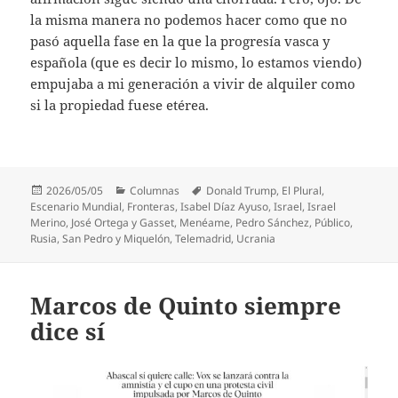
la misma manera no podemos hacer como que no
pasó aquella fase en la que la progresía vasca y
española (que es decir lo mismo, lo estamos viendo)
empujaba a mi generación a vivir de alquiler como
si la propiedad fuese etérea.
Publicado
Categorías
Etiquetas
2026/05/05
Columnas
Donald Trump
,
El Plural
,
el
Escenario Mundial
,
Fronteras
,
Isabel Díaz Ayuso
,
Israel
,
Israel
Merino
,
José Ortega y Gasset
,
Menéame
,
Pedro Sánchez
,
Público
,
Rusia
,
San Pedro y Miquelón
,
Telemadrid
,
Ucrania
Marcos de Quinto siempre
dice sí