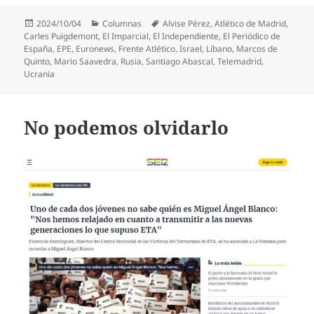
Publicado
Categorías
Etiquetas
2024/10/04
Columnas
Alvise Pérez
,
Atlético de Madrid
,
el
Carles Puigdemont
,
El Imparcial
,
El Independiente
,
El Periódico de
España
,
EPE
,
Euronews
,
Frente Atlético
,
Israel
,
Líbano
,
Marcos de
Quinto
,
Mario Saavedra
,
Rusia
,
Santiago Abascal
,
Telemadrid
,
Ucrania
No podemos olvidarlo