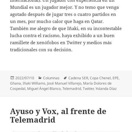
internacional). Un jugador con experiencia en un
Mundial es un jugador mejor. Y no temo que venga
agotado después de jugar tres o cuatro partidos en
un mes, por mucho calor que haga en Qatar.
También me alegro de que Iñaki, en su incontestable
lucha contra el racismo, haya exhibido a un buen
ramillete de xenófobos en Twitter y medios más
tradicionales con su decisión.
Publicado
Categorías
Etiquetas
2022/07/10
Columnas
Cadena SER
,
Copa Chenel
,
EPE
,
el
Ghana
,
Iñaki Williams
,
José Manuel Villarejo
,
María Dolores de
Cospedal
,
Miguel Ángel Blanco
,
Telemadrid
,
Twitter
,
Yolanda Díaz
Ayuso y Vox, al frente de
Telemadrid