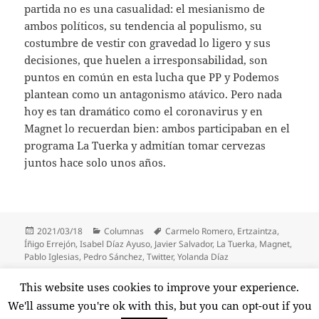
partida no es una casualidad: el mesianismo de
ambos políticos, su tendencia al populismo, su
costumbre de vestir con gravedad lo ligero y sus
decisiones, que huelen a irresponsabilidad, son
puntos en común en esta lucha que PP y Podemos
plantean como un antagonismo atávico. Pero nada
hoy es tan dramático como el coronavirus y en
Magnet lo recuerdan bien: ambos participaban en el
programa La Tuerka y admitían tomar cervezas
juntos hace solo unos años.
Publicado
Categorías
Etiquetas
2021/03/18
Columnas
Carmelo Romero
,
Ertzaintza
,
el
Íñigo Errejón
,
Isabel Díaz Ayuso
,
Javier Salvador
,
La Tuerka
,
Magnet
,
Pablo Iglesias
,
Pedro Sánchez
,
Twitter
,
Yolanda Díaz
Paginación
This website uses cookies to improve your experience.
PÁGINA
1
de
We'll assume you're ok with this, but you can opt-out if you
entradas