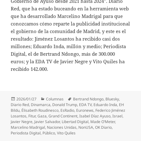
Gobierno de Ayuso desde 2021 hasta 2024”. Diario
Red, que ha estado buceando en la herramienta web
que ha desarrollado Marcelino Madrigal para que
conozcamos cómo reparte la publicidad institucional
el gobierno de la comunidad de Madrid, y este es el
resultado: Jiménez Losantos ha recibido casi dos
millones; Eduardo Inda, millón y medio; Periodista
Digital, el de Bertrand Ndongo, más de 300.000
euros; y la EDA TV de Javier Negre y Vito Quiles ha
recibido 142.000.
Publicado
Categorías
Etiquetas
2026/01/27
Columnas
Bertrand Ndongo
,
Bluesky
,
el
Diario Red
,
Dinamarca
,
Donald Trump
,
EDA TV
,
Eduardo Inda
,
EH
Bildu
,
Élisabeth Roudinesco
,
EsRadio
,
Euronews
,
Federico Jiménez
Losantos
,
Fitur
,
Gaza
,
Grand Continent
,
Isabel Díaz Ayuso
,
Israel
,
Javier Negre
,
Javier Salvador
,
Libertad Digital
,
Made O’Meter
,
Marcelino Madrigal
,
Naciones Unidas
,
NonUSA
,
OK Diario
,
Periodista Digital
,
Público
,
Vito Quiles