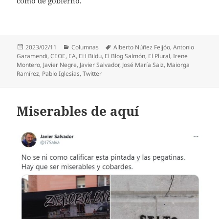
como de gobierno.
Publicado
Categorías
Etiquetas
2023/02/11
Columnas
Alberto Núñez Feijóo
,
Antonio
el
Garamendi
,
CEOE
,
EA
,
EH Bildu
,
El Blog Salmón
,
El Plural
,
Irene
Montero
,
Javier Negre
,
Javier Salvador
,
José María Saiz
,
Maiorga
Ramírez
,
Pablo Iglesias
,
Twitter
Miserables de aquí