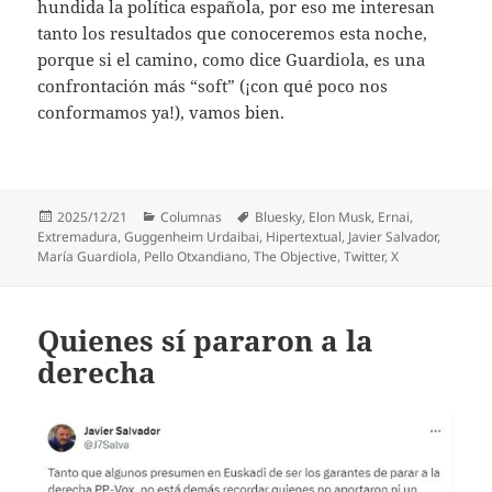
hundida la política española, por eso me interesan
tanto los resultados que conoceremos esta noche,
porque si el camino, como dice Guardiola, es una
confrontación más “soft” (¡con qué poco nos
conformamos ya!), vamos bien.
Publicado
Categorías
Etiquetas
2025/12/21
Columnas
Bluesky
,
Elon Musk
,
Ernai
,
el
Extremadura
,
Guggenheim Urdaibai
,
Hipertextual
,
Javier Salvador
,
María Guardiola
,
Pello Otxandiano
,
The Objective
,
Twitter
,
X
Quienes sí pararon a la
derecha