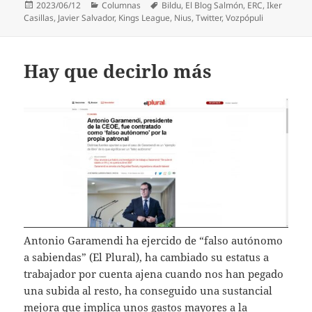
Publicado
Categorías
Etiquetas
2023/06/12
Columnas
Bildu
,
El Blog Salmón
,
ERC
,
Iker
el
Casillas
,
Javier Salvador
,
Kings League
,
Nius
,
Twitter
,
Vozpópuli
Hay que decirlo más
Antonio Garamendi ha ejercido de “falso autónomo
a sabiendas” (El Plural), ha cambiado su estatus a
trabajador por cuenta ajena cuando nos han pegado
una subida al resto, ha conseguido una sustancial
mejora que implica unos gastos mayores a la