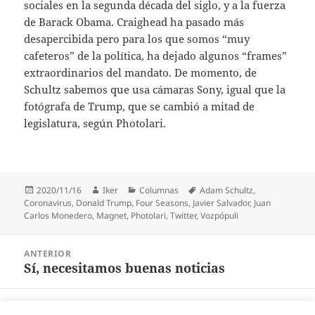
sociales en la segunda década del siglo, y a la fuerza
de Barack Obama. Craighead ha pasado más
desapercibida pero para los que somos “muy
cafeteros” de la política, ha dejado algunos “frames”
extraordinarios del mandato. De momento, de
Schultz sabemos que usa cámaras Sony, igual que la
fotógrafa de Trump, que se cambió a mitad de
legislatura, según Photolari.
Publicado
Autor
Categorías
Etiquetas
2020/11/16
Iker
Columnas
Adam Schultz
,
el
Coronavirus
,
Donald Trump
,
Four Seasons
,
Javier Salvador
,
Juan
Carlos Monedero
,
Magnet
,
Photolari
,
Twitter
,
Vozpópuli
Navegación
ANTERIOR
de
Sí, necesitamos buenas noticias
Entrada
entradas
anterior:
SIGUIENTE