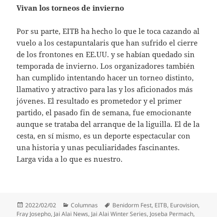
Vivan los torneos de invierno
Por su parte, EITB ha hecho lo que le toca cazando al
vuelo a los cestapuntalaris que han sufrido el cierre
de los frontones en EE.UU. y se habían quedado sin
temporada de invierno. Los organizadores también
han cumplido intentando hacer un torneo distinto,
llamativo y atractivo para las y los aficionados más
jóvenes. El resultado es prometedor y el primer
partido, el pasado fin de semana, fue emocionante
aunque se trataba del arranque de la liguilla. El de la
cesta, en sí mismo, es un deporte espectacular con
una historia y unas peculiaridades fascinantes.
Larga vida a lo que es nuestro.
Publicado
Categorías
Etiquetas
2022/02/02
Columnas
Benidorm Fest
,
EITB
,
Eurovision
,
el
Fray Josepho
,
Jai Alai News
,
Jai Alai Winter Series
,
Joseba Permach
,