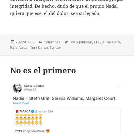
integridad. De hecho, dudo de que el propio Nadal
quiera que ese, el del dolor, sea su legado.
Publicado
Categorías
Etiquetas
2022/07/08
Columnas
Boris Johnson
,
EFE
,
Jaime Caro
,
el
Rafa Nadal
,
Toni Cantó
,
Twitter
No es el primero