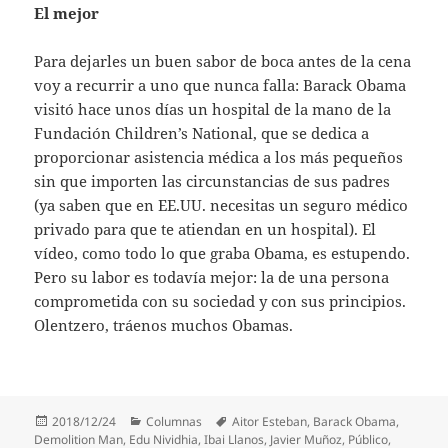
El mejor
Para dejarles un buen sabor de boca antes de la cena
voy a recurrir a uno que nunca falla: Barack Obama
visitó hace unos días un hospital de la mano de la
Fundación Children’s National, que se dedica a
proporcionar asistencia médica a los más pequeños
sin que importen las circunstancias de sus padres
(ya saben que en EE.UU. necesitas un seguro médico
privado para que te atiendan en un hospital). El
vídeo, como todo lo que graba Obama, es estupendo.
Pero su labor es todavía mejor: la de una persona
comprometida con su sociedad y con sus principios.
Olentzero, tráenos muchos Obamas.
Publicado
Categorías
Etiquetas
2018/12/24
Columnas
Aitor Esteban
,
Barack Obama
,
el
Demolition Man
,
Edu Nividhia
,
Ibai Llanos
,
Javier Muñoz
,
Público
,