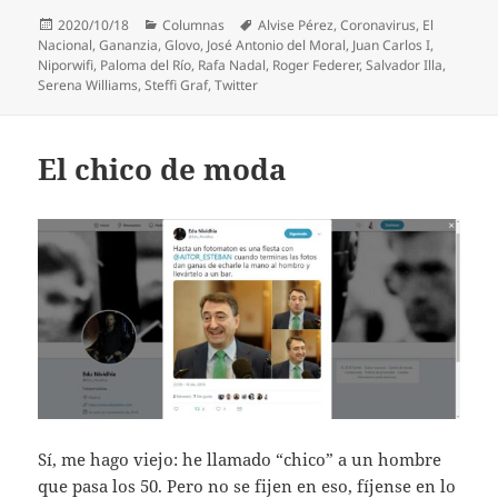
Publicado
Categorías
Etiquetas
2020/10/18
Columnas
Alvise Pérez
,
Coronavirus
,
El
el
Nacional
,
Gananzia
,
Glovo
,
José Antonio del Moral
,
Juan Carlos I
,
Niporwifi
,
Paloma del Río
,
Rafa Nadal
,
Roger Federer
,
Salvador Illa
,
Serena Williams
,
Steffi Graf
,
Twitter
El chico de moda
Sí, me hago viejo: he llamado “chico” a un hombre
que pasa los 50. Pero no se fijen en eso, fíjense en lo