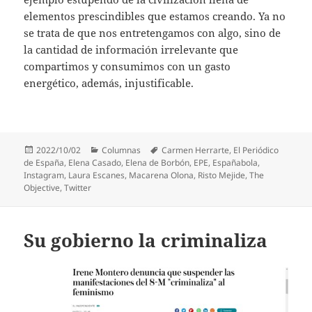
elementos prescindibles que estamos creando. Ya no
se trata de que nos entretengamos con algo, sino de
la cantidad de información irrelevante que
compartimos y consumimos con un gasto
energético, además, injustificable.
Publicado
Categorías
Etiquetas
2022/10/02
Columnas
Carmen Herrarte
,
El Periódico
el
de España
,
Elena Casado
,
Elena de Borbón
,
EPE
,
Españabola
,
Instagram
,
Laura Escanes
,
Macarena Olona
,
Risto Mejide
,
The
Objective
,
Twitter
Su gobierno la criminaliza