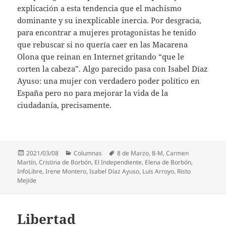
explicación a esta tendencia que el machismo
dominante y su inexplicable inercia. Por desgracia,
para encontrar a mujeres protagonistas he tenido
que rebuscar si no quería caer en las Macarena
Olona que reinan en Internet gritando “que le
corten la cabeza”. Algo parecido pasa con Isabel Díaz
Ayuso: una mujer con verdadero poder político en
España pero no para mejorar la vida de la
ciudadanía, precisamente.
Publicado
Categorías
Etiquetas
2021/03/08
Columnas
8 de Marzo
,
8-M
,
Carmen
el
Martín
,
Cristina de Borbón
,
El Independiente
,
Elena de Borbón
,
InfoLibre
,
Irene Montero
,
Isabel Díaz Ayuso
,
Luis Arroyo
,
Risto
Mejide
Libertad