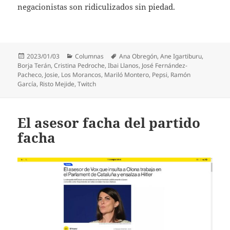
negacionistas son ridiculizados sin piedad.
Publicado
Categorías
Etiquetas
2023/01/03
Columnas
Ana Obregón
,
Ane Igartiburu
,
el
Borja Terán
,
Cristina Pedroche
,
Ibai Llanos
,
José Fernández-
Pacheco
,
Josie
,
Los Morancos
,
Mariló Montero
,
Pepsi
,
Ramón
García
,
Risto Mejide
,
Twitch
El asesor facha del partido
facha