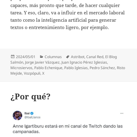
capaces, más pronto que tarde, de hacer cualquier
tarea. Y eso, claro, va a influir en el mercado laboral
tanto como la inteligencia artificial para generar
textos o entretenimiento ligero, por ejemplo.
Publicado
Categorías
Etiquetas
2024/05/01
Columnas
Astribot
,
Canal Red
,
El Blog
el
Salmón
,
Jorge Javier Vázquez
,
Juan Ignacio Pérez Iglesias
,
Microsiervos
,
Pablo Echenique
,
Pablo Iglesias
,
Pedro Sánchez
,
Risto
Mejide
,
Vozpópuli
,
X
¿Por qué?