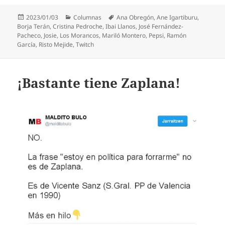
Publicado
Categorías
Etiquetas
2023/01/03
Columnas
Ana Obregón
,
Ane Igartiburu
,
el
Borja Terán
,
Cristina Pedroche
,
Ibai Llanos
,
José Fernández-
Pacheco
,
Josie
,
Los Morancos
,
Mariló Montero
,
Pepsi
,
Ramón
García
,
Risto Mejide
,
Twitch
¡Bastante tiene Zaplana!