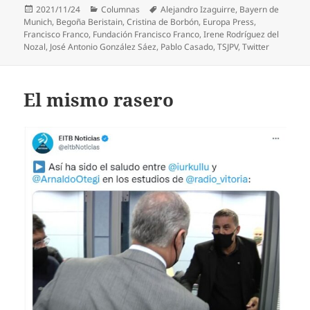
Publicado
Categorías
Etiquetas
2021/11/24
Columnas
Alejandro Izaguirre
,
Bayern de
el
Munich
,
Begoña Beristain
,
Cristina de Borbón
,
Europa Press
,
Francisco Franco
,
Fundación Francisco Franco
,
Irene Rodríguez del
Nozal
,
José Antonio González Sáez
,
Pablo Casado
,
TSJPV
,
Twitter
El mismo rasero