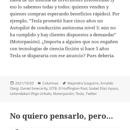
eso lo sabemos todas y todos: quienes venden y
quienes compran esperando beneficios rápidos). Por
ejemplo, “Tesla prometió hace cinco años un
Autopilot de conducción autónoma nivel 5: aún no
ha cumplido y hay clientes dispuestos a demandar”
(Motorpasión). ¿Importa a alguien que nos engañen
con tecnologías de ciencia ficción si hace 5 años
Tesla se dispararía con ese anuncio? Pues debería.
Publicado
Categorías
Etiquetas
2021/10/20
Columnas
Alejandro Izaguirre
,
Arnaldo
el
Otegi
,
Daniel Innerarity
,
EITB
,
El Huffington Post
,
Isabel Díaz Ayuso
,
Lehendakari Iñigo Urkullu
,
Motorpasión
,
Tesla
,
Twitter
No quiero pensarlo, pero…