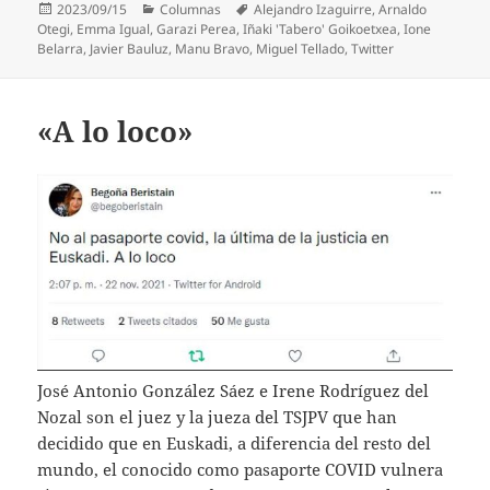
Publicado
Categorías
Etiquetas
2023/09/15
Columnas
Alejandro Izaguirre
,
Arnaldo
el
Otegi
,
Emma Igual
,
Garazi Perea
,
Iñaki 'Tabero' Goikoetxea
,
Ione
Belarra
,
Javier Bauluz
,
Manu Bravo
,
Miguel Tellado
,
Twitter
«A lo loco»
José Antonio González Sáez e Irene Rodríguez del
Nozal son el juez y la jueza del TSJPV que han
decidido que en Euskadi, a diferencia del resto del
mundo, el conocido como pasaporte COVID vulnera