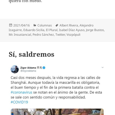
quiera con miedo.
Publicado
Categorías
Etiquetas
2021/04/16
Columnas
Albert Rivera
,
Alejandro
el
Izaguirre
,
Eduardo Sicilia
,
El Plural
,
Isabel Díaz Ayuso
,
Jorge Bustos
,
Mr. Insustancial
,
Pedro Sánchez
,
Twitter
,
Vozpópuli
Sí, saldremos