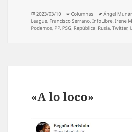
Publicado
Categorías
Etiquetas
2023/03/10
Columnas
Ángel Munár
el
League
,
Francisco Serrano
,
InfoLibre
,
Irene 
Podemos
,
PP
,
PSG
,
República
,
Rusia
,
Twitter
,
«A lo loco»