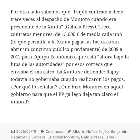
Por otro lado sabemos que “Feijóo contrató a dedo
trece veces al despacho de Montoro cuando era
presidente de la Xunta” (Galicia Press). Trece
contratos menores, de 13.000 € de media cada uno
(lo que permitía a la Xunta pagar las facturas sin
abrir un concurso público previamente) de 2009 a
2012 para Equipo Económico, que está “ahora bajo la
lupa de las autoridades” por esos correos que
enviaba el ministro. La Xunta se defiende: Rajoy
todavía no gobernaba cuando realizaron los pagos.
¿Por qué lo señalan? ¿Qué hizo Montoro en aquel
gobierno para que el PP gallego deje tan claro el
umbral?
Publicado
Categorías
Etiquetas
2025/09/19
Columnas
Alberto Núñez Feijóo
,
Benjamín
el
Netanyahu
,
Correos
,
Cristóbal Montoro
,
Galicia Press
,
Israel-