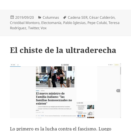
Publicado
Categorías
Etiquetas
2019/09/20
Columnas
Cadena SER
,
César Calderón
,
el
Cristóbal Montoro
,
Electomanía
,
Pablo Iglesias
,
Pepe Colubi
,
Teresa
Rodríguez
,
Twitter
,
Vox
El chiste de la ultraderecha
Lo primero es la lucha contra el fascismo. Luego