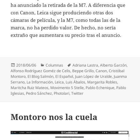
ha anunciado la retirada de la M7. A diferencia que
con Canon, Leica sigue produciendo otras dos
cámaras de película, y la M7, como todas las de la
marca, no ha perdido valor. De hecho, no sería
extraño que aumentara su precio tras el anuncio.
Publicado
Categorías
Etiquetas
2018/06/06
Columnas
Adriana Lastra
,
Alberto Garzón
,
el
Alfonso Rodríguez Goméz de Celis
,
Beppe Grillo
,
Canon
,
Cristóbal
Montoro
,
El Blog Salmón
,
El Español
,
Juan López de Uralde
,
Juanma
Serrano
,
La Información
,
Leica
,
Luis Ábalos
,
Margarita Robles
,
Maritcha Ruiz Mateos
,
Movimento 5 Stelle
,
Pablo Echenique
,
Pablo
Iglesias
,
Pedro Sánchez
,
Photolari
,
Twitter
Montoro nos la cuela