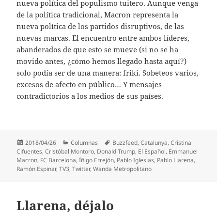
nueva política del populismo tuitero. Aunque venga
de la política tradicional, Macron representa la
nueva política de los partidos disruptivos, de las
nuevas marcas. El encuentro entre ambos líderes,
abanderados de que esto se mueve (si no se ha
movido antes, ¿cómo hemos llegado hasta aquí?)
solo podía ser de una manera: friki. Sobeteos varios,
excesos de afecto en público… Y mensajes
contradictorios a los medios de sus países.
Publicado
Categorías
Etiquetas
2018/04/26
Columnas
Buzzfeed
,
Catalunya
,
Cristina
el
Cifuentes
,
Cristóbal Montoro
,
Donald Trump
,
El Español
,
Emmanuel
Macron
,
FC Barcelona
,
Íñigo Errejón
,
Pablo Iglesias
,
Pablo Llarena
,
Ramón Espinar
,
TV3
,
Twitter
,
Wanda Metropolitano
Llarena, déjalo