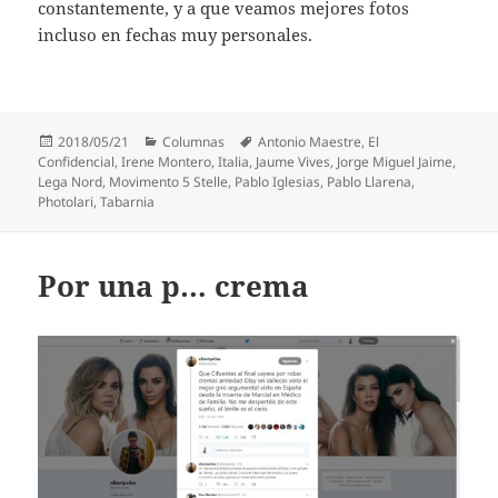
constantemente, y a que veamos mejores fotos
incluso en fechas muy personales.
Publicado
Categorías
Etiquetas
2018/05/21
Columnas
Antonio Maestre
,
El
el
Confidencial
,
Irene Montero
,
Italia
,
Jaume Vives
,
Jorge Miguel Jaime
,
Lega Nord
,
Movimento 5 Stelle
,
Pablo Iglesias
,
Pablo Llarena
,
Photolari
,
Tabarnia
Por una p… crema