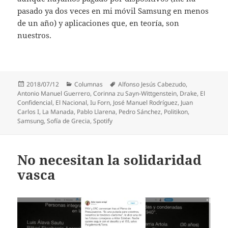
pasado ya dos veces en mi móvil Samsung en menos
de un año) y aplicaciones que, en teoría, son
nuestros.
Publicado
Categorías
Etiquetas
2018/07/12
Columnas
Alfonso Jesús Cabezudo
,
el
Antonio Manuel Guerrero
,
Corinna zu Sayn-Wittgenstein
,
Drake
,
El
Confidencial
,
El Nacional
,
Iu Forn
,
José Manuel Rodríguez
,
Juan
Carlos I
,
La Manada
,
Pablo Llarena
,
Pedro Sánchez
,
Politikon
,
Samsung
,
Sofía de Grecia
,
Spotify
No necesitan la solidaridad
vasca