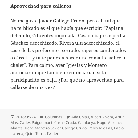
Aprovechad para callaros
No me gusta Javier Gallego Crudo, pero el tuit que
ha publicado es el que había que escribir: “Zaplana
detenido, Cifuentes imputada, Casado bajo sospecha,
Sánchez derechizado, Rivera ultraderechizado, el
caso de las preferentes cerrado, raperos condenados
a cárcel… y tú te pones a hacer una consulta sobre tu
chalet”. Para colmo, ayer Iglesias y Montero
anunciaron que también renunciarían si la
participación es baja. ¿Por qué no aprovechan para
callarse de una vez?
Publicado
Categorías
Etiquetas
2018/05/24
Columnas
Ada Colau
,
Albert Rivera
,
Artur
el
Mas
,
Carles Puigdemont
,
Carne Cruda
,
Catalunya
,
Hugo Martínez
Abarca
,
Irene Montero
,
Javier Gallego Crudo
,
Pablo Iglesias
,
Pablo
Llarena
,
Quim Torra
,
Twitter