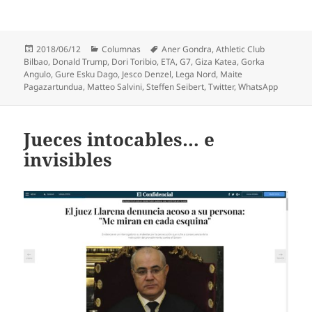
Publicado
Categorías
Etiquetas
2018/06/12
Columnas
Aner Gondra
,
Athletic Club
el
Bilbao
,
Donald Trump
,
Dori Toribio
,
ETA
,
G7
,
Giza Katea
,
Gorka
Angulo
,
Gure Esku Dago
,
Jesco Denzel
,
Lega Nord
,
Maite
Pagazartundua
,
Matteo Salvini
,
Steffen Seibert
,
Twitter
,
WhatsApp
Jueces intocables… e
invisibles