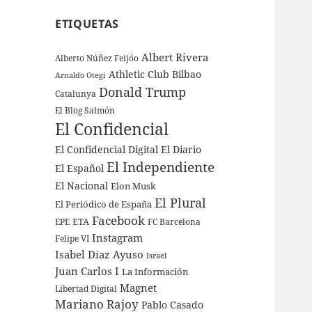
ETIQUETAS
Albert Rivera
Alberto Núñez Feijóo
Athletic Club Bilbao
Arnaldo Otegi
Donald Trump
Catalunya
El Blog Salmón
El Confidencial
El Confidencial Digital
El Diario
El Independiente
El Español
El Nacional
Elon Musk
El Plural
El Periódico de España
Facebook
ETA
EPE
FC Barcelona
Instagram
Felipe VI
Isabel Díaz Ayuso
Israel
Juan Carlos I
La Información
Magnet
Libertad Digital
Mariano Rajoy
Pablo Casado