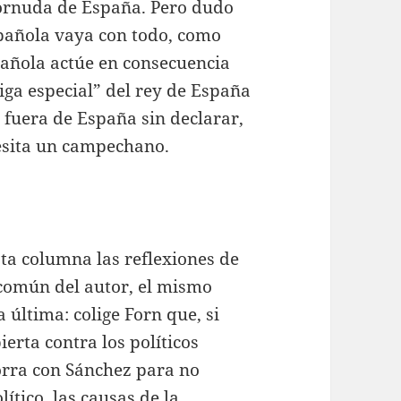
 cornuda de España. Pero dudo
pañola vaya con todo, como
spañola actúe en consecuencia
iga especial” del rey de España
l fuera de España sin declarar,
esita un campechano.
sta columna las reflexiones de
 común del autor, el mismo
 última: colige Forn que, si
erta contra los políticos
orra con Sánchez para no
lítico, las causas de la