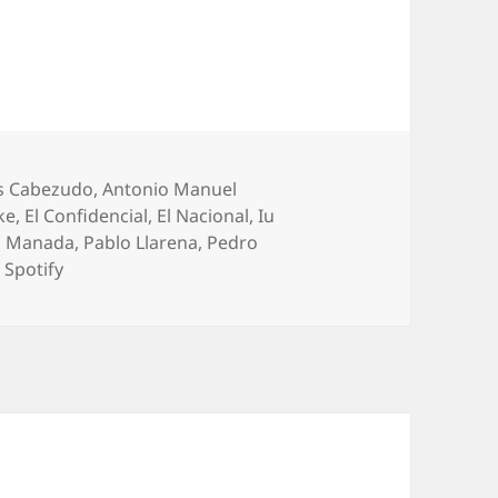
ús Cabezudo
,
Antonio Manuel
ke
,
El Confidencial
,
El Nacional
,
Iu
a Manada
,
Pablo Llarena
,
Pedro
,
Spotify