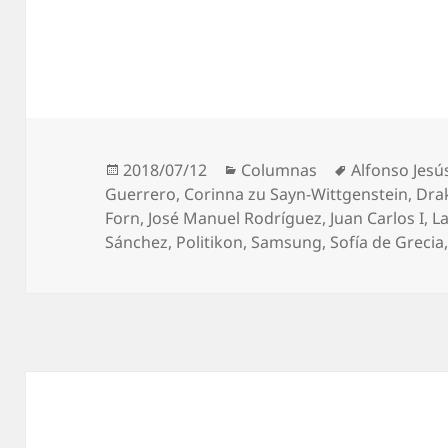
Publicado
Categorías
Etiquetas
2018/07/12
Columnas
Alfonso Jes
el
Guerrero
,
Corinna zu Sayn-Wittgenstein
,
Dra
Forn
,
José Manuel Rodríguez
,
Juan Carlos I
,
L
Sánchez
,
Politikon
,
Samsung
,
Sofía de Grecia