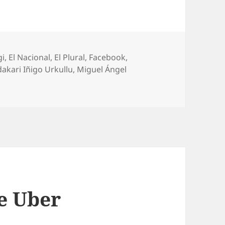
gi
,
El Nacional
,
El Plural
,
Facebook
,
akari Iñigo Urkullu
,
Miguel Ángel
de Uber