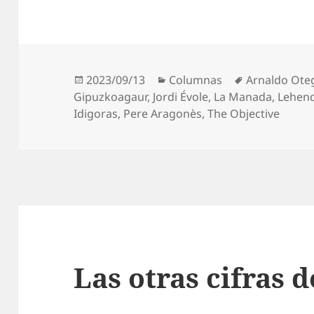
Publicado
Categorías
Etiquetas
2023/09/13
Columnas
Arnaldo Ote
el
Gipuzkoagaur
,
Jordi Évole
,
La Manada
,
Lehend
Idigoras
,
Pere Aragonès
,
The Objective
Las otras cifras 