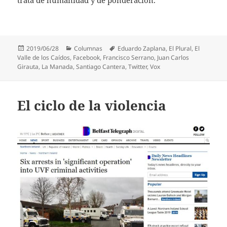
Publicado
Categorías
Etiquetas
2019/06/28
Columnas
Eduardo Zaplana
,
El Plural
,
El
el
Valle de los Caídos
,
Facebook
,
Francisco Serrano
,
Juan Carlos
Girauta
,
La Manada
,
Santiago Cantera
,
Twitter
,
Vox
El ciclo de la violencia