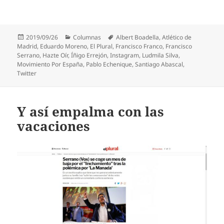
Publicado
Categorías
Etiquetas
2019/09/26
Columnas
Albert Boadella
,
Atlético de
el
Madrid
,
Eduardo Moreno
,
El Plural
,
Francisco Franco
,
Francisco
Serrano
,
Hazte Oír
,
Íñigo Errejón
,
Instagram
,
Ludmila Silva
,
Movimiento Por España
,
Pablo Echenique
,
Santiago Abascal
,
Twitter
Y así empalma con las
vacaciones