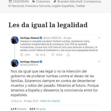
Publicado
Categorías
Etiquetas
2020/09/04
Columnas
Brandon Marshall
,
Coronavirus
,
el
El Nacional
,
Francisco Serrano
,
Legión Española
,
Twitter
Les da igual la legalidad