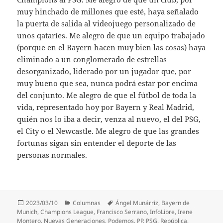
muy hinchado de millones que esté, haya señalado
la puerta de salida al videojuego personalizado de
unos qataríes. Me alegro de que un equipo trabajado
(porque en el Bayern hacen muy bien las cosas) haya
eliminado a un conglomerado de estrellas
desorganizado, liderado por un jugador que, por
muy bueno que sea, nunca podrá estar por encima
del conjunto. Me alegro de que el fútbol de toda la
vida, representado hoy por Bayern y Real Madrid,
quién nos lo iba a decir, venza al nuevo, el del PSG,
el City o el Newcastle. Me alegro de que las grandes
fortunas sigan sin entender el deporte de las
personas normales.
Publicado
Categorías
Etiquetas
2023/03/10
Columnas
Ángel Munárriz
,
Bayern de
el
Munich
,
Champions League
,
Francisco Serrano
,
InfoLibre
,
Irene
Montero
,
Nuevas Generaciones
,
Podemos
,
PP
,
PSG
,
República
,