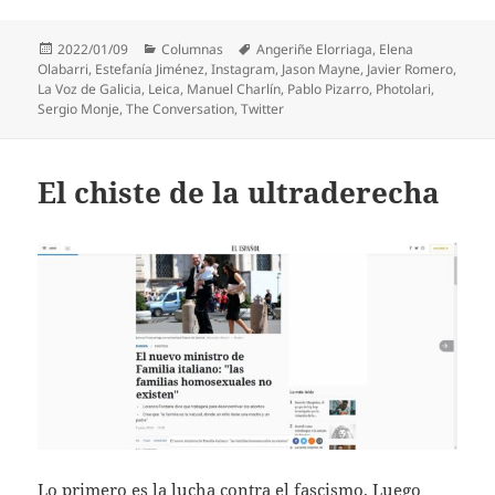
Publicado
Categorías
Etiquetas
2022/01/09
Columnas
Angeriñe Elorriaga
,
Elena
el
Olabarri
,
Estefanía Jiménez
,
Instagram
,
Jason Mayne
,
Javier Romero
,
La Voz de Galicia
,
Leica
,
Manuel Charlín
,
Pablo Pizarro
,
Photolari
,
Sergio Monje
,
The Conversation
,
Twitter
El chiste de la ultraderecha
Lo primero es la lucha contra el fascismo. Luego