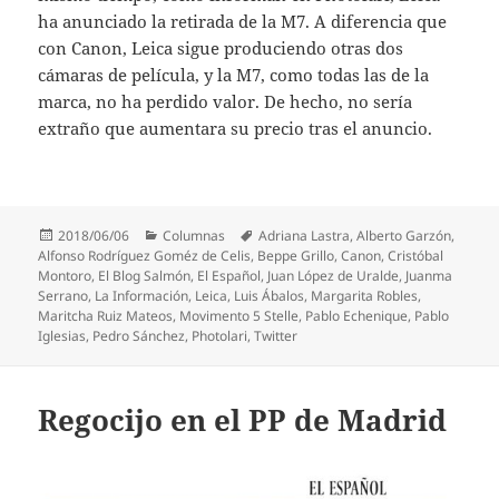
ha anunciado la retirada de la M7. A diferencia que
con Canon, Leica sigue produciendo otras dos
cámaras de película, y la M7, como todas las de la
marca, no ha perdido valor. De hecho, no sería
extraño que aumentara su precio tras el anuncio.
Publicado
Categorías
Etiquetas
2018/06/06
Columnas
Adriana Lastra
,
Alberto Garzón
,
el
Alfonso Rodríguez Goméz de Celis
,
Beppe Grillo
,
Canon
,
Cristóbal
Montoro
,
El Blog Salmón
,
El Español
,
Juan López de Uralde
,
Juanma
Serrano
,
La Información
,
Leica
,
Luis Ábalos
,
Margarita Robles
,
Maritcha Ruiz Mateos
,
Movimento 5 Stelle
,
Pablo Echenique
,
Pablo
Iglesias
,
Pedro Sánchez
,
Photolari
,
Twitter
Regocijo en el PP de Madrid