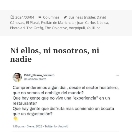
Publicado
Categorías
Etiquetas
2024/03/04
Columnas
Business Insider
,
David
el
Cánovas
,
El Plural
,
Froilán de Marichalar
,
Juan Carlos I
,
Leica
,
Photolari
,
The Grefg
,
The Objective
,
Vozpópuli
,
YouTube
Ni ellos, ni nosotros, ni
nadie