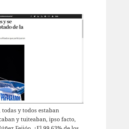
, todas y todos estaban
acaban y tuiteaban, ipso facto,
úñez Feijóo. ¿El 99,63% de los