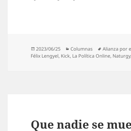
Publicado
Categorías
Etiquetas
2023/06/25
Columnas
Alianza por
el
Félix Lengyel
,
Kick
,
La Política Online
,
Naturgy
Que nadie se mu