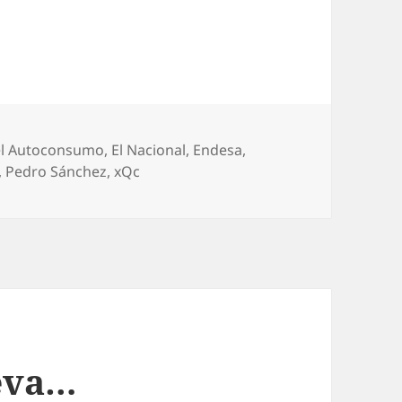
 el Autoconsumo
,
El Nacional
,
Endesa
,
,
Pedro Sánchez
,
xQc
eva…