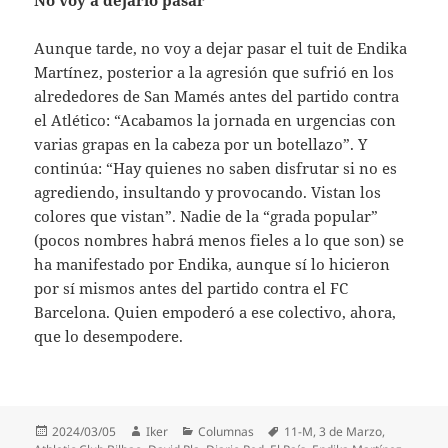
Aunque tarde, no voy a dejar pasar el tuit de Endika
Martínez, posterior a la agresión que sufrió en los
alrededores de San Mamés antes del partido contra
el Atlético: “Acabamos la jornada en urgencias con
varias grapas en la cabeza por un botellazo”. Y
continúa: “Hay quienes no saben disfrutar si no es
agrediendo, insultando y provocando. Vistan los
colores que vistan”. Nadie de la “grada popular”
(pocos nombres habrá menos fieles a lo que son) se
ha manifestado por Endika, aunque sí lo hicieron
por sí mismos antes del partido contra el FC
Barcelona. Quien empoderó a ese colectivo, ahora,
que lo desempodere.
Publicado
Autor
Categorías
Etiquetas
2024/03/05
Iker
Columnas
11-M
,
3 de Marzo
,