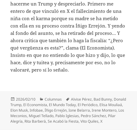
hacerme un Trump y despreciarlo. Primero me
entero de que vinculó en X el fallecimiento de una
niña con el karma porque su madre se ha metido
con ella en su proceso contra Íñigo Errejón. Y yendo
al fondo del asunto, se ha retirado del proceso… Y
ahora critica que también lo haga la fiscalía: “¿Pero
qué vergüenza es esta?”, clama (El Economista).
Insisto en que no entiendo lo que hizo y dijo, lo que
hace, dice y tuitea y, precisamente por eso, no lo
valoraré, pero sí lo señalo.
Publicado
Categorías
Etiquetas
2026/02/10
Columnas
Alvise Pérez
,
Bad Bunny
,
Donald
el
Trump
,
El Economista
,
El Mundo Today
,
El Periódico
,
Elisa Mouliaá
,
Elon Musk
,
Infobae
,
Íñigo Errejón
,
Ione Belarra
,
Irene Montero
,
Los
Meconios
,
Miguel Tellado
,
Pablo Iglesias
,
Pedro Sánchez
,
Pilar
Alegría
,
Rita Barberà
,
Se Acabó la Fiesta
,
Vito Quiles
,
X