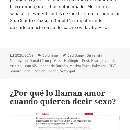
la economía) no se han solucionado. Me limito a
señalar lo evidente antes de mostrar, en la cuenta en
X de Sandro Pozzi, a Donald Trump dormido
durante un acto en su despacho oval. Otra vez.
Publicado
Categorías
Etiquetas
2026/06/09
Columnas
Bad Bunny
,
Benjamín
el
Netanyahu
,
Donald Trump
,
Gaza
,
Huffington Post
,
Israel
,
Javier de
Andrés
,
León XIV
,
Leonor de Borbón
,
Marina Prats
,
Palestina
,
RTVE
,
Sandro Pozzi
,
Sofía de Borbón
,
Vozpópuli
,
X
¿Por qué lo llaman amor
cuando quieren decir sexo?