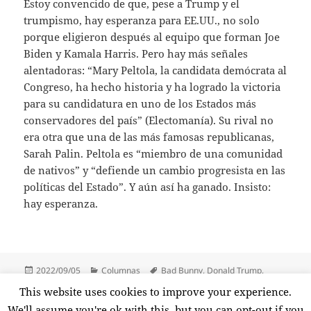
Estoy convencido de que, pese a Trump y el
trumpismo, hay esperanza para EE.UU., no solo
porque eligieron después al equipo que forman Joe
Biden y Kamala Harris. Pero hay más señales
alentadoras: “Mary Peltola, la candidata demócrata al
Congreso, ha hecho historia y ha logrado la victoria
para su candidatura en uno de los Estados más
conservadores del país” (Electomanía). Su rival no
era otra que una de las más famosas republicanas,
Sarah Palin. Peltola es “miembro de una comunidad
de nativos” y “defiende un cambio progresista en las
políticas del Estado”. Y aún así ha ganado. Insisto:
hay esperanza.
Publicado
Categorías
Etiquetas
2022/09/05
Columnas
Bad Bunny
,
Donald Trump
,
el
Electomanía
,
EPE
,
Harry Styles
,
Independent en Español
,
Magnet
,
This website uses cookies to improve your experience.
Mary Peltola
,
Quevedo
,
Sarah Palin
,
Spotify
,
Stranger Things
We'll assume you're ok with this, but you can opt-out if you