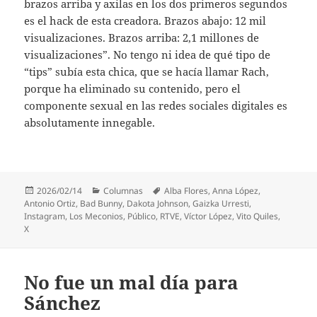
brazos arriba y axilas en los dos primeros segundos
es el hack de esta creadora. Brazos abajo: 12 mil
visualizaciones. Brazos arriba: 2,1 millones de
visualizaciones”. No tengo ni idea de qué tipo de
“tips” subía esta chica, que se hacía llamar Rach,
porque ha eliminado su contenido, pero el
componente sexual en las redes sociales digitales es
absolutamente innegable.
Publicado
Categorías
Etiquetas
2026/02/14
Columnas
Alba Flores
,
Anna López
,
el
Antonio Ortiz
,
Bad Bunny
,
Dakota Johnson
,
Gaizka Urresti
,
Instagram
,
Los Meconios
,
Público
,
RTVE
,
Víctor López
,
Vito Quiles
,
X
No fue un mal día para
Sánchez