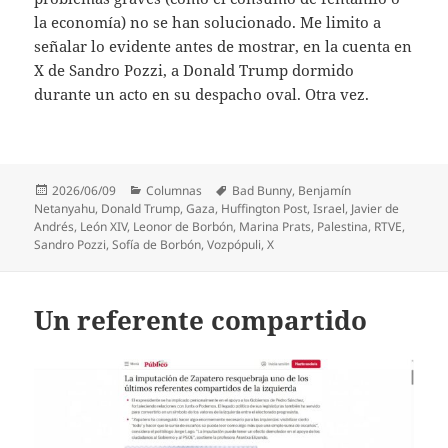
la economía) no se han solucionado. Me limito a
señalar lo evidente antes de mostrar, en la cuenta en
X de Sandro Pozzi, a Donald Trump dormido
durante un acto en su despacho oval. Otra vez.
Publicado
Categorías
Etiquetas
2026/06/09
Columnas
Bad Bunny
,
Benjamín
el
Netanyahu
,
Donald Trump
,
Gaza
,
Huffington Post
,
Israel
,
Javier de
Andrés
,
León XIV
,
Leonor de Borbón
,
Marina Prats
,
Palestina
,
RTVE
,
Sandro Pozzi
,
Sofía de Borbón
,
Vozpópuli
,
X
Un referente compartido