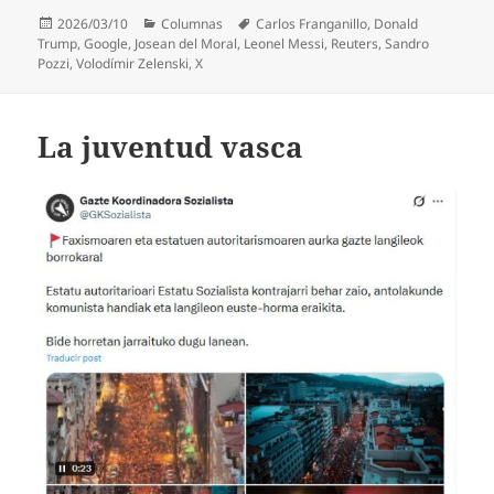
Publicado
Categorías
Etiquetas
2026/03/10
Columnas
Carlos Franganillo
,
Donald
el
Trump
,
Google
,
Josean del Moral
,
Leonel Messi
,
Reuters
,
Sandro
Pozzi
,
Volodímir Zelenski
,
X
La juventud vasca