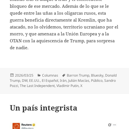
bloqueo de ese mercado. Además de lo que se le
quede entre las uñas a los oligarcas rusos, esta
guerra beneficia directamente al Kremlin, que ha
atacado, no lo olvidemos, territorio ucraniano por el
morro, y que amenaza a la Unión Europea y a la
OTAN con la aquiescencia de Trump, para sorpresa
de nadie.
Publicado
Categorías
Etiquetas
2026/03/25
Columnas
Barron Trump
,
Bluesky
,
Donald
el
Trump
,
DW
,
EE.UU.
,
El Español
,
Irán
,
Julián Macías
,
Público
,
Sandro
Pozzi
,
The Last Independent
,
Vladímir Putin
,
X
Un país integrista