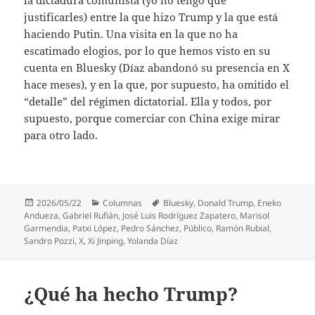
justificarles) entre la que hizo Trump y la que está
haciendo Putin. Una visita en la que no ha
escatimado elogios, por lo que hemos visto en su
cuenta en Bluesky (Díaz abandonó su presencia en X
hace meses), y en la que, por supuesto, ha omitido el
“detalle” del régimen dictatorial. Ella y todos, por
supuesto, porque comerciar con China exige mirar
para otro lado.
Publicado
Categorías
Etiquetas
2026/05/22
Columnas
Bluesky
,
Donald Trump
,
Eneko
el
Andueza
,
Gabriel Rufián
,
José Luis Rodríguez Zapatero
,
Marisol
Garmendia
,
Patxi López
,
Pedro Sánchez
,
Público
,
Ramón Rubial
,
Sandro Pozzi
,
X
,
Xi Jinping
,
Yolanda Díaz
¿Qué ha hecho Trump?