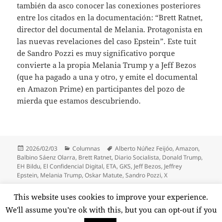
también da asco conocer las conexiones posteriores
entre los citados en la documentación: “Brett Ratnet,
director del documental de Melania. Protagonista en
las nuevas revelaciones del caso Epstein”. Este tuit
de Sandro Pozzi es muy significativo porque
convierte a la propia Melania Trump y a Jeff Bezos
(que ha pagado a una y otro, y emite el documental
en Amazon Prime) en participantes del pozo de
mierda que estamos descubriendo.
Publicado
Categorías
Etiquetas
2026/02/03
Columnas
Alberto Núñez Feijóo
,
Amazon
,
el
Balbino Sáenz Olarra
,
Brett Ratnet
,
Diario Socialista
,
Donald Trump
,
EH Bildu
,
El Confidencial Digital
,
ETA
,
GKS
,
Jeff Bezos
,
Jeffrey
Epstein
,
Melania Trump
,
Oskar Matute
,
Sandro Pozzi
,
X
Paginación
This website uses cookies to improve your experience.
PÁGINA
1
de
We'll assume you're ok with this, but you can opt-out if you
entradas