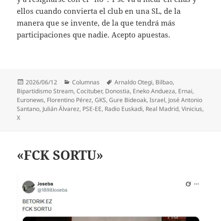
ellos cuando convierta el club en una SL, de la
manera que se invente, de la que tendrá más
participaciones que nadie. Acepto apuestas.
Publicado
Categorías
Etiquetas
2026/06/12
Columnas
Arnaldo Otegi
,
Bilbao
,
el
Bipartidismo Stream
,
Cocituber
,
Donostia
,
Eneko Andueza
,
Ernai
,
Euronews
,
Florentino Pérez
,
GKS
,
Gure Bideoak
,
Israel
,
José Antonio
Santano
,
Julián Álvarez
,
PSE-EE
,
Radio Euskadi
,
Real Madrid
,
Vinicius
,
X
«FCK SORTU»