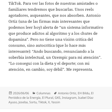
TikTok. Para ver las fotos de nuestras amistades o
familiares tendremos que buscarlas. Unos reels
agotadores, asqueantes, que nos absorben. Antonio
Ortiz (una de las firmas más interesantes que
podemos leer hoy) alerta de “un sistema informativo
que produce adictos al algoritmo y a los chutes de
dopamina”. Pero no tiene una visión crítica del
consumo, sino autocrítica (que lo hace más
interesante): “Ando buscando, renunciando a la
soberbia intelectual, un Ozempic para mi atención”.
“Lo conseguí con la dieta y el deporte; con mi
atención, en cambio, soy débil”. Me representa.
Publicado
Categorías
Etiquetas
2026/06/06
Columnas
Antonio Ortiz
,
EH Bildu
,
El
el
Periódico de la Energía
,
El Plural
,
GKS
,
Instagram
,
Isabel Díaz
Ayuso
,
Joseba
,
Sortu
,
Tiktok
,
X
,
Yassin