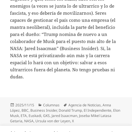
enemigos (a veces se junta lo de ultrarrico y lo de
fascista, y eso debería de movilizarnos). Seres
capaces de gestionar el país como una empresa (el
mantra neoliberal), incluida la parte del beneficio
para el dueño: “Trump nomina de nuevo a un
colaborador de Musk para el puesto más alto de la
NASA: Jared Isaacman” (Business Insider). Sí, la
NASA se está privatizando aún más y la carrera
espacial lo hará con un objetivo: salvar a esos
ultrarricos fuera del planeta. No tengo pruebas ni
dudas.
Publicado
Categorías
Etiquetas
2025/11/15
Columnas
Agencia de Noticias
,
Anna
el
López
,
BBC
,
Business Insider
,
Donald Trump
,
El Independiente
,
Elon
Musk
,
ETA
,
Euskadi
,
GKS
,
Jared Isaacman
,
Joseba Mikel Latasa
Getaria
,
NASA
,
Ursula von der Leyen
,
X