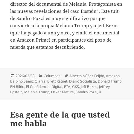
director del documental de Melania. Protagonista en
las nuevas revelaciones del caso Epstein”. Este tuit
de Sandro Pozzi es muy significativo porque
convierte a la propia Melania Trump y a Jeff Bezos
(que ha pagado a una y otro, y emite el documental
en Amazon Prime) en participantes del pozo de
mierda que estamos descubriendo.
Publicado
Categorías
Etiquetas
2026/02/03
Columnas
Alberto Núñez Feijóo
,
Amazon
,
el
Balbino Sáenz Olarra
,
Brett Ratnet
,
Diario Socialista
,
Donald Trump
,
EH Bildu
,
El Confidencial Digital
,
ETA
,
GKS
,
Jeff Bezos
,
Jeffrey
Epstein
,
Melania Trump
,
Oskar Matute
,
Sandro Pozzi
,
X
Esa gente de la que usted
me habla