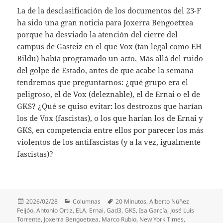
La de la desclasificación de los documentos del 23-F
ha sido una gran noticia para Joxerra Bengoetxea
porque ha desviado la atención del cierre del
campus de Gasteiz en el que Vox (tan legal como EH
Bildu) había programado un acto. Más allá del ruido
del golpe de Estado, antes de que acabe la semana
tendremos que preguntarnos: ¿qué grupo era el
peligroso, el de Vox (deleznable), el de Ernai o el de
GKS? ¿Qué se quiso evitar: los destrozos que harían
los de Vox (fascistas), o los que harían los de Ernai y
GKS, en competencia entre ellos por parecer los más
violentos de los antifascistas (y a la vez, igualmente
fascistas)?
Publicado
Categorías
Etiquetas
2026/02/28
Columnas
20 Minutos
,
Alberto Núñez
el
Feijóo
,
Antonio Ortiz
,
ELA
,
Ernai
,
Gad3
,
GKS
,
Isa García
,
José Luis
Torrente
,
Joxerra Bengoetxea
,
Marco Rubio
,
New York Times
,