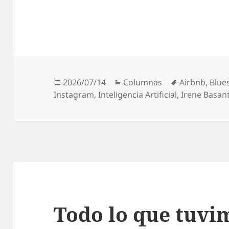
Publicado
Categorías
Etiquetas
2026/07/14
Columnas
Airbnb
,
Blue
el
Instagram
,
Inteligencia Artificial
,
Irene Basan
Todo lo que tuvi