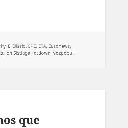
sky
,
El Diario
,
EPE
,
ETA
,
Euronews
,
ta
,
Jon Sistiaga
,
Jotdown
,
Vozpópuli
mos que