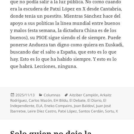
que no podía salir a la luz pública. No como cuando
era la escudera de Patxi López en X desde Cantabria,
donde tenía un puestito. Mientras Sánchez hace del
apoyo a sus políticas la línea mundial entre buenos
y malos (esta semana, la dictadura China es de los
buenos), su PSOE sigue siendo el de siempre. Puede
ponerse Andueza tan digno como quiera en Euskadi,
buscando dar el salto a España, que esto es lo que
hay. Esto es lo que ha habido siempre. Y esto es lo
que habrá. Lecciones, ninguna.
Publicado
Categorías
Etiquetas
2025/11/13
Columnas
Aitziber Campión
,
Arkaitz
el
Rodríguez
,
Carlos Mazón
,
EH Bildu
,
El Debate
,
El Diario
,
El
Independiente
,
ELA
,
Eneko Compains
,
Joan Baldoví
,
Juan José
Ibarretxe
,
Leire Díez Castro
,
Patxi López
,
Santos Cerdán
,
Sortu
,
X
Solo quien no deje la