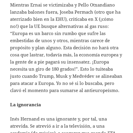
Mientras Ernai se victimizaba y Pello Otxandiano
lanzaba balones fuera, Joseba Permach (otro que ha
aterrizado bien en la EHU), criticaba en X (¡cómo
no!) que la UE busque alternativas al gas ruso:
“Europa es un barco sin rumbo que sufre las
embestidas de unos y otros, mientras carece de
propósito y plan alguno. Esta decisión no hará otra
cosa que lastrar, todavía más, la economía europea y
la gente de a pie pagará su insensatez. ¡Europa
necesita un giro de 180 grados!”. Esto lo tuiteaba
justo cuando Trump, Musk y Medvédev se alineaban
para atacar a Europa. Yo no sé si lo buscaba, pero
clavó el momento para sumarse al antieuropeísmo.
La ignorancia
Inés Hernand es una ignorante y, por tal, una
atrevida. Se atrevió a ir a la televisión, a una
academia (de música), a asegurar que cuando ETA