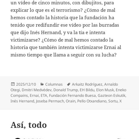
un vídeo de cinco minutos, con dibujitos, para
explicar lo que es el terrorismo? ¿Cómo de mal
hemos contado la historia que la fundación ha
tenido que redifundir ese vídeo por las burradas
que dijo Inés Hernand, y va la tía e intenta
victimizarse? ¿Cómo de mal hemos contado la
historia que también intenta victimizarse Ernai al
mismo tiempo que llama a seguir con su lucha?
Publicado
Categorías
Etiquetas
2025/12/10
Columnas
Arkaitz Rodríguez
,
Arnaldo
el
Otegi
,
Dmitri Medvédev
,
Donald Trump
,
EH Bildu
,
Elon Musk
,
Eneko
Compains
,
Ernai
,
ETA
,
Fundación Fernando Buesa
,
Gazteon Eskutik
,
Inés Hernand
,
Joseba Permach
,
Orain
,
Pello Otxandiano
,
Sortu
,
X
Así, todo