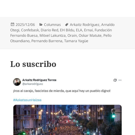
Publicado
Categorías
Etiquetas
2025/12/06
Columnas
Arkaitz Rodríguez
,
Arnaldo
el
Otegi
,
Confebask
,
Diario Red
,
EH Bildu
,
ELA
,
Ernai
,
Fundación
Fernando Buesa
,
Mitxel Lakuntza
,
Orain
,
Oskar Matute
,
Pello
Otxandiano
,
Pernando Barrena
,
Tamara Yagüe
Lo suscribo