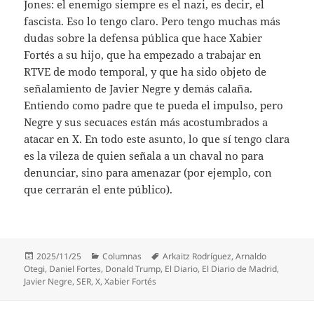
Jones: el enemigo siempre es el nazi, es decir, el
fascista. Eso lo tengo claro. Pero tengo muchas más
dudas sobre la defensa pública que hace Xabier
Fortés a su hijo, que ha empezado a trabajar en
RTVE de modo temporal, y que ha sido objeto de
señalamiento de Javier Negre y demás calaña.
Entiendo como padre que te pueda el impulso, pero
Negre y sus secuaces están más acostumbrados a
atacar en X. En todo este asunto, lo que sí tengo clara
es la vileza de quien señala a un chaval no para
denunciar, sino para amenazar (por ejemplo, con
que cerrarán el ente público).
Publicado
Categorías
Etiquetas
2025/11/25
Columnas
Arkaitz Rodríguez
,
Arnaldo
el
Otegi
,
Daniel Fortes
,
Donald Trump
,
El Diario
,
El Diario de Madrid
,
Javier Negre
,
SER
,
X
,
Xabier Fortés