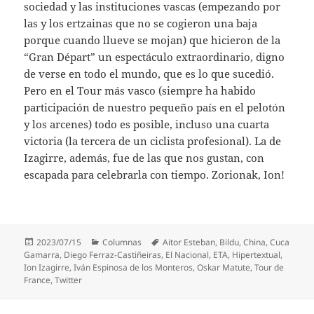
sociedad y las instituciones vascas (empezando por
las y los ertzainas que no se cogieron una baja
porque cuando llueve se mojan) que hicieron de la
“Gran Départ” un espectáculo extraordinario, digno
de verse en todo el mundo, que es lo que sucedió.
Pero en el Tour más vasco (siempre ha habido
participación de nuestro pequeño país en el pelotón
y los arcenes) todo es posible, incluso una cuarta
victoria (la tercera de un ciclista profesional). La de
Izagirre, además, fue de las que nos gustan, con
escapada para celebrarla con tiempo. Zorionak, Ion!
Publicado
Categorías
Etiquetas
2023/07/15
Columnas
Aitor Esteban
,
Bildu
,
China
,
Cuca
el
Gamarra
,
Diego Ferraz-Castiñeiras
,
El Nacional
,
ETA
,
Hipertextual
,
Ion Izagirre
,
Iván Espinosa de los Monteros
,
Oskar Matute
,
Tour de
France
,
Twitter