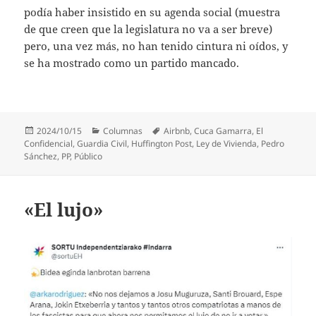
podía haber insistido en su agenda social (muestra
de que creen que la legislatura no va a ser breve)
pero, una vez más, no han tenido cintura ni oídos, y
se ha mostrado como un partido mancado.
Publicado
Categorías
Etiquetas
2024/10/15
Columnas
Airbnb
,
Cuca Gamarra
,
El
el
Confidencial
,
Guardia Civil
,
Huffington Post
,
Ley de Vivienda
,
Pedro
Sánchez
,
PP
,
Público
«El lujo»