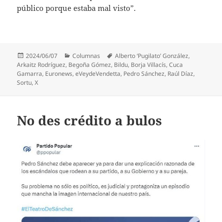
público porque estaba mal visto”.
Publicado
Categorías
Etiquetas
2024/06/07
Columnas
Alberto ‘Pugilato’ González
,
el
Arkaitz Rodríguez
,
Begoña Gómez
,
Bildu
,
Borja Villacís
,
Cuca
Gamarra
,
Euronews
,
eVeydeVendetta
,
Pedro Sánchez
,
Raúl Díaz
,
Sortu
,
X
No des crédito a bulos