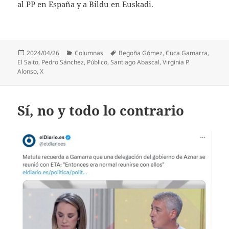
al PP en España y a Bildu en Euskadi.
Publicado
Categorías
Etiquetas
2024/04/26
Columnas
Begoña Gómez
,
Cuca Gamarra
,
el
El Salto
,
Pedro Sánchez
,
Público
,
Santiago Abascal
,
Virginia P.
Alonso
,
X
Sí, no y todo lo contrario