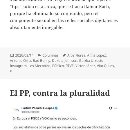
“tips” subía esta chica, que se hacía llamar Rach,
porque ha eliminado su contenido, pero el
componente sexual en las redes sociales digitales es
absolutamente innegable.
Publicado
Categorías
Etiquetas
2026/02/14
Columnas
Alba Flores
,
Anna López
,
el
Antonio Ortiz
,
Bad Bunny
,
Dakota Johnson
,
Gaizka Urresti
,
Instagram
,
Los Meconios
,
Público
,
RTVE
,
Víctor López
,
Vito Quiles
,
X
El PP, contra la pluralidad