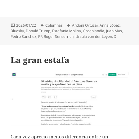
Publicado
Categorías
Etiquetas
2026/01/22
Columnas
Andoni Ortuzar
,
Anna López
,
el
Bluesky
,
Donald Trump
,
Estefanía Molina
,
Groenlandia
,
Juan Mas
,
Pedro Sánchez
,
PP
,
Roger Senserrich
,
Ursula von der Leyen
,
X
La gran estafa
Cada vez aprecio menos diferencia entre un