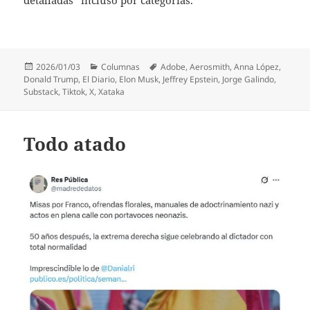
Publicado
Categorías
Etiquetas
2026/01/03
Columnas
Adobe
,
Aerosmith
,
Anna López
,
el
Donald Trump
,
El Diario
,
Elon Musk
,
Jeffrey Epstein
,
Jorge Galindo
,
Substack
,
Tiktok
,
X
,
Xataka
Todo atado