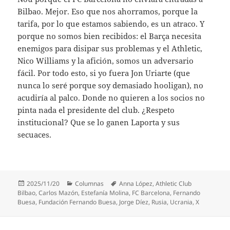
Bilbao. Mejor. Eso que nos ahorramos, porque la
tarifa, por lo que estamos sabiendo, es un atraco. Y
porque no somos bien recibidos: el Barça necesita
enemigos para disipar sus problemas y el Athletic,
Nico Williams y la afición, somos un adversario
fácil. Por todo esto, si yo fuera Jon Uriarte (que
nunca lo seré porque soy demasiado hooligan), no
acudiría al palco. Donde no quieren a los socios no
pinta nada el presidente del club. ¿Respeto
institucional? Que se lo ganen Laporta y sus
secuaces.
Publicado
Categorías
Etiquetas
2025/11/20
Columnas
Anna López
,
Athletic Club
el
Bilbao
,
Carlos Mazón
,
Estefanía Molina
,
FC Barcelona
,
Fernando
Buesa
,
Fundación Fernando Buesa
,
Jorge Díez
,
Rusia
,
Ucrania
,
X