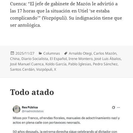
Cuenca: “El jefe de gabinete de Mazón le advirtió a
las 17 horas que la situación en Utiel ‘se estaba
complicando’” (Vozpópuli). Su indignación tiene que
ser antológica.
Publicado
Categorías
Etiquetas
2025/11/27
Columnas
Arnaldo Otegi
,
Carlos Mazón
,
el
China
,
Diario Socialista
,
El Español
,
Irene Montero
,
José Luis Ábalos
,
José Manuel Cuenca
,
Koldo García
,
Pablo Iglesias
,
Pedro Sánchez
,
Santos Cerdán
,
Vozpópuli
,
X
Todo atado