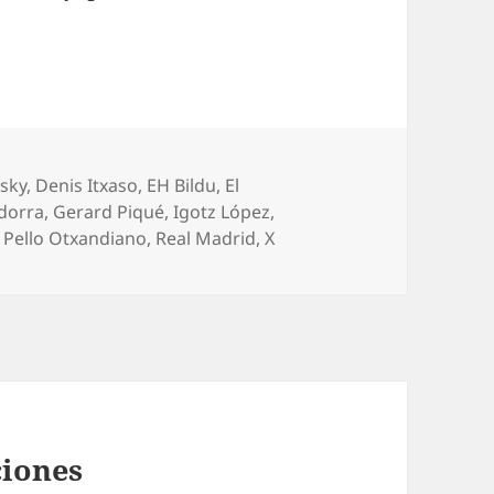
uetas
sky
,
Denis Itxaso
,
EH Bildu
,
El
ndorra
,
Gerard Piqué
,
Igotz López
,
,
Pello Otxandiano
,
Real Madrid
,
X
ciones