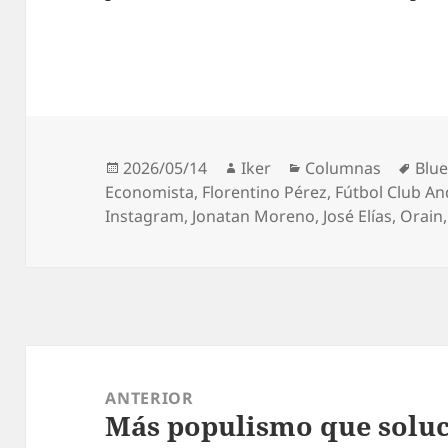
Publicado
Autor
Categorías
Etiq
2026/05/14
Iker
Columnas
Blue
el
Economista
,
Florentino Pérez
,
Fútbol Club A
Instagram
,
Jonatan Moreno
,
José Elías
,
Orain
Navegación
de
ANTERIOR
Más populismo que solu
entradas
Entrada